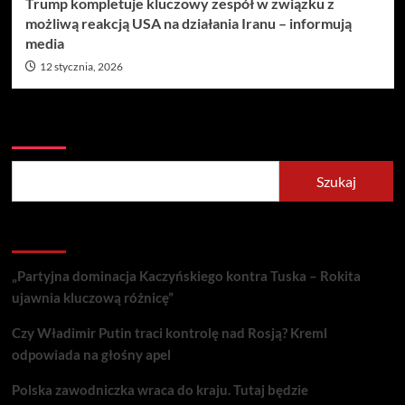
Trump kompletuje kluczowy zespół w związku z
możliwą reakcją USA na działania Iranu – informują
media
12 stycznia, 2026
Szukaj
Szukaj
Recent Posts
„Partyjna dominacja Kaczyńskiego kontra Tuska – Rokita
ujawnia kluczową różnicę”
Czy Władimir Putin traci kontrolę nad Rosją? Kreml
odpowiada na głośny apel
Polska zawodniczka wraca do kraju. Tutaj będzie