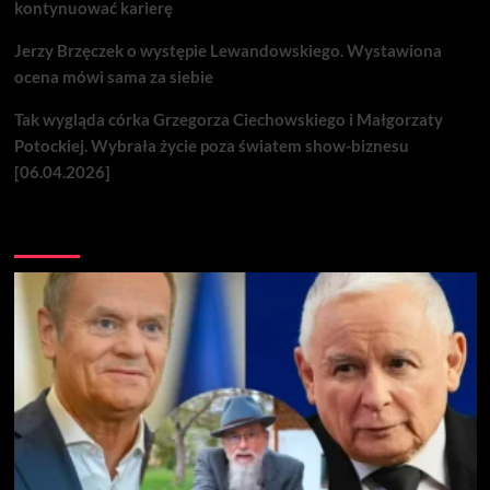
kontynuować karierę
Jerzy Brzęczek o występie Lewandowskiego. Wystawiona
ocena mówi sama za siebie
Tak wygląda córka Grzegorza Ciechowskiego i Małgorzaty
Potockiej. Wybrała życie poza światem show-biznesu
[06.04.2026]
Nie przegap