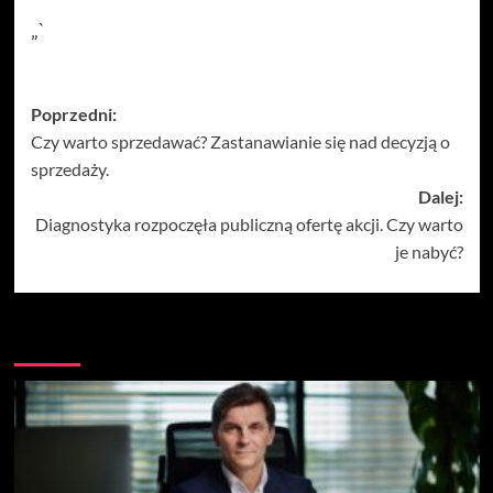
„`
Zobacz
Poprzedni:
Czy warto sprzedawać? Zastanawianie się nad decyzją o
wpisy
sprzedaży.
Dalej:
Diagnostyka rozpoczęła publiczną ofertę akcji. Czy warto
je nabyć?
Więcej