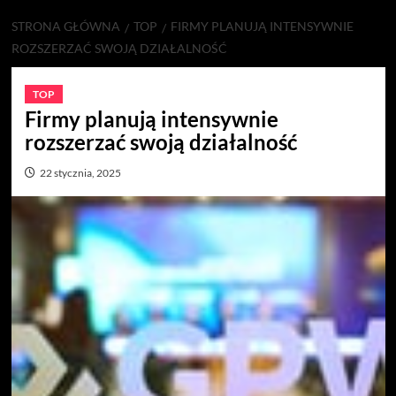
STRONA GŁÓWNA
TOP
FIRMY PLANUJĄ INTENSYWNIE
ROZSZERZAĆ SWOJĄ DZIAŁALNOŚĆ
TOP
Firmy planują intensywnie
rozszerzać swoją działalność
22 stycznia, 2025