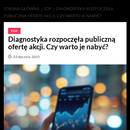
STRONA GŁÓWNA
TOP
DIAGNOSTYKA ROZPOCZĘŁA
PUBLICZNĄ OFERTĘ AKCJI. CZY WARTO JE NABYĆ?
TOP
Diagnostyka rozpoczęła publiczną
ofertę akcji. Czy warto je nabyć?
23 stycznia, 2025