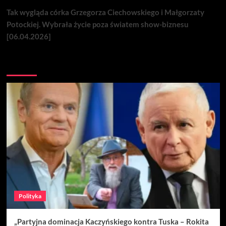
Tak wygląda córka Grzegorza Ciechowskiego i Małgorzaty
Potockiej. Wybrała życie poza światem show-biznesu
[06.04.2026]
Nie przegap
Polityka
„Partyjna dominacja Kaczyńskiego kontra Tuska – Rokita