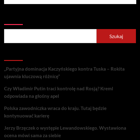
Szukaj
Szukaj
Recent Posts
„Partyjna dominacja Kaczyńskiego kontra Tuska – Rokita
ujawnia kluczową różnicę”
Czy Władimir Putin traci kontrolę nad Rosją? Kreml
odpowiada na głośny apel
Polska zawodniczka wraca do kraju. Tutaj będzie
kontynuować karierę
Jerzy Brzęczek o występie Lewandowskiego. Wystawiona
ocena mówi sama za siebie