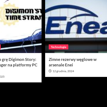
Technologia
 grę Digimon Story:
Zimne rezerwy węglowe w
nger na platformy PC
arsenale Enei
12 grudnia, 2024
2025