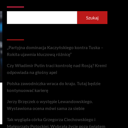
Szukaj
Szukaj
Recent Posts
„Partyjna dominacja Kaczyńskiego kontra Tuska –
Rokita ujawnia kluczową różnicę”
Czy Władimir Putin traci kontrolę nad Rosją? Kreml
odpowiada na głośny apel
Polska zawodniczka wraca do kraju. Tutaj będzie
kontynuować karierę
Jerzy Brzęczek o występie Lewandowskiego.
Wystawiona ocena mówi sama za siebie
Tak wygląda córka Grzegorza Ciechowskiego i
Małgorzaty Potockiej. Wybrała życie poza światem