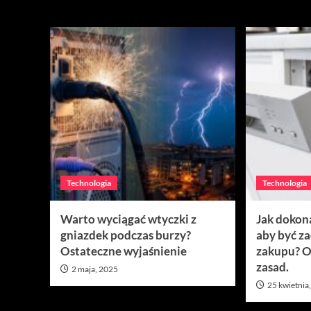
Technologia
Technologia
Technologia
Warto wyciągać wtyczki z
Jak dokon
gniazdek podczas burzy?
aby być z
Ostateczne wyjaśnienie
zakupu? O
zasad.
2 maja, 2025
25 kwietnia