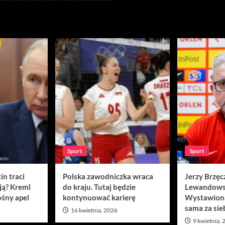
Sport
Sport
in traci
Polska zawodniczka wraca
Jerzy Brzęc
ją? Kreml
do kraju. Tutaj będzie
Lewandows
śny apel
kontynuować karierę
Wystawion
sama za sie
16 kwietnia, 2026
9 kwietnia,