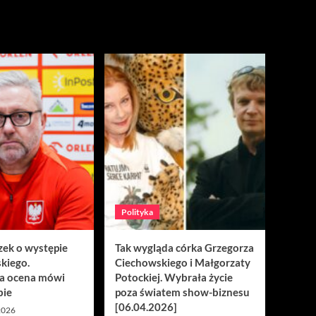
Polityka
zek o występie
Tak wygląda córka Grzegorza
kiego.
Ciechowskiego i Małgorzaty
a ocena mówi
Potockiej. Wybrała życie
bie
poza światem show-biznesu
[06.04.2026]
 2026