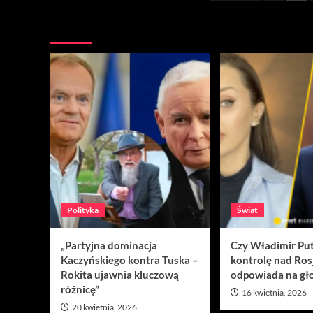
wpisów
Nie przegap
Polityka
Świat
„Partyjna dominacja
Czy Władimir Put
Kaczyńskiego kontra Tuska –
kontrolę nad Ros
Rokita ujawnia kluczową
odpowiada na gło
różnicę”
16 kwietnia, 2026
20 kwietnia, 2026