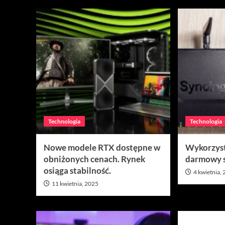
Technologia
Technologia
Nowe modele RTX dostępne w
Wykorzyst
obniżonych cenach. Rynek
darmowy 
osiąga stabilność.
4 kwietnia,
11 kwietnia, 2025