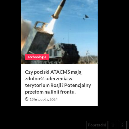
Technologia
Czy pociski ATACMS mają
zdolność uderzenia w
terytorium Rosji? Potencjalny
przełom na linii frontu.
18 listopada, 2024
Stronicowa
Poprzedni
1
2