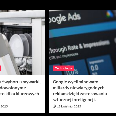
Technologia
ać wyboru zmywarki,
Google wyeliminowało
adowolonym z
miliardy niewiarygodnych
to kilka kluczowych
reklam dzięki zastosowaniu
sztucznej inteligencji.
, 2025
18 kwietnia, 2025