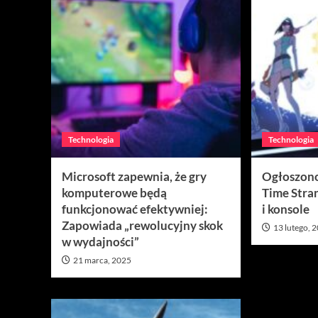
Technologia
Technologia
Microsoft zapewnia, że gry
Ogłoszono
komputerowe będą
Time Stra
funkcjonować efektywniej:
i konsole
Zapowiada „rewolucyjny skok
13 lutego, 
w wydajności”
21 marca, 2025