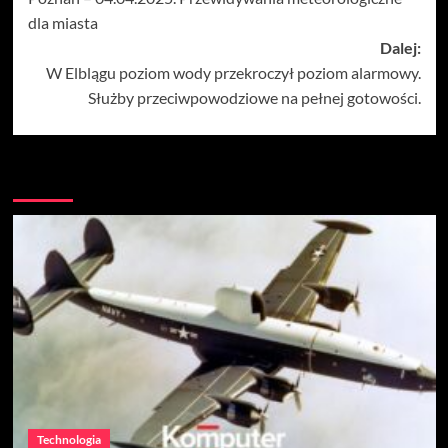
wpisy
dla miasta
Dalej:
W Elblągu poziom wody przekroczył poziom alarmowy.
Służby przeciwpowodziowe na pełnej gotowości.
Więcej
Technologia