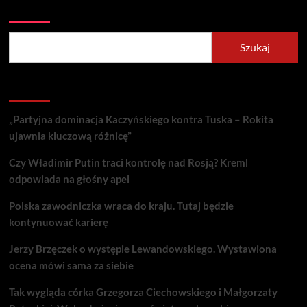
Szukaj
Szukaj
Recent Posts
„Partyjna dominacja Kaczyńskiego kontra Tuska – Rokita
ujawnia kluczową różnicę”
Czy Władimir Putin traci kontrolę nad Rosją? Kreml
odpowiada na głośny apel
Polska zawodniczka wraca do kraju. Tutaj będzie
kontynuować karierę
Jerzy Brzęczek o występie Lewandowskiego. Wystawiona
ocena mówi sama za siebie
Tak wygląda córka Grzegorza Ciechowskiego i Małgorzaty