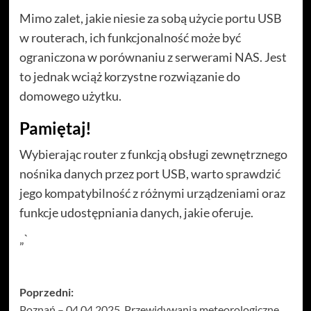
Mimo zalet, jakie niesie za sobą użycie portu USB
w routerach, ich funkcjonalność może być
ograniczona w porównaniu z serwerami NAS. Jest
to jednak wciąż korzystne rozwiązanie do
domowego użytku.
Pamiętaj!
Wybierając router z funkcją obsługi zewnętrznego
nośnika danych przez port USB, warto sprawdzić
jego kompatybilność z różnymi urządzeniami oraz
funkcje udostępniania danych, jakie oferuje.
„`
Zobacz
Poprzedni:
Poznań – 04.04.2025. Przewidywania meteorologiczne