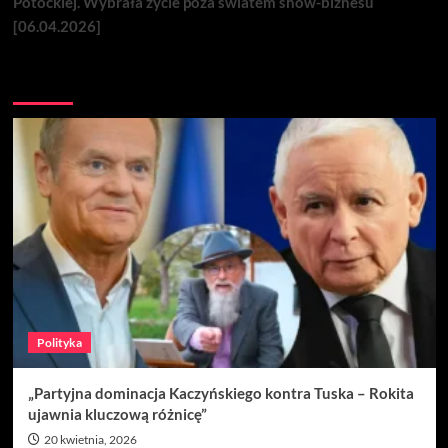
Potockiej. Wybrała życie poza światem show-biznesu
[06.04.2026]
Nie przegap
Polityka
„Partyjna dominacja Kaczyńskiego kontra Tuska – Rokita
ujawnia kluczową różnicę”
20 kwietnia, 2026