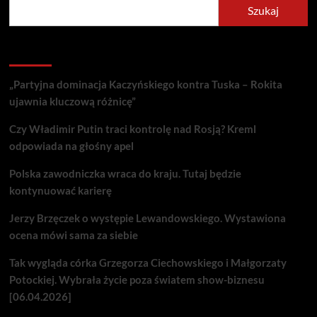
Szukaj
Recent Posts
„Partyjna dominacja Kaczyńskiego kontra Tuska – Rokita
ujawnia kluczową różnicę”
Czy Władimir Putin traci kontrolę nad Rosją? Kreml
odpowiada na głośny apel
Polska zawodniczka wraca do kraju. Tutaj będzie
kontynuować karierę
Jerzy Brzęczek o występie Lewandowskiego. Wystawiona
ocena mówi sama za siebie
Tak wygląda córka Grzegorza Ciechowskiego i Małgorzaty
Potockiej. Wybrała życie poza światem show-biznesu
[06.04.2026]