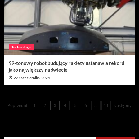
Technologia
99-tonowy robot budujący rakiety ustanawia rekord
jako największy na świecie
27 października, 2024
Stronicowanie
Poprzedni
1
2
3
4
5
6
…
11
Następny
wpisów
Szukaj