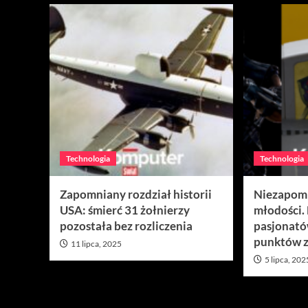
Technologia
Technologia
Zapomniany rozdział historii
Niezapomn
USA: śmierć 31 żołnierzy
młodości. 
pozostała bez rozliczenia
pasjonatów
punktów 
11 lipca, 2025
5 lipca, 202