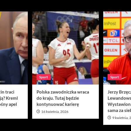
Sport
Sport
in traci
Polska zawodniczka wraca
Jerzy Brzęc
ją? Kreml
do kraju. Tutaj będzie
Lewandows
śny apel
kontynuować karierę
Wystawion
sama za sie
16 kwietnia, 2026
9 kwietnia,