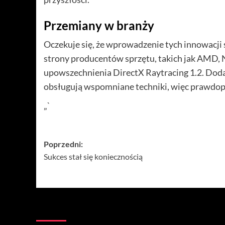
Przemiany w branży
Oczekuje się, że wprowadzenie tych innowacji 
strony producentów sprzętu, takich jak AMD, N
upowszechnienia DirectX Raytracing 1.2. Dodat
obsługują wspomniane techniki, więc prawdo
„`
Zobacz
Poprzedni:
Sukces stał się koniecznością
wpisy
Więcej