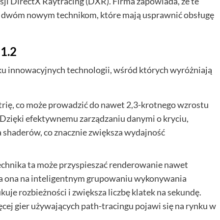
i DirectX Raytracing (DXR). Firma zapowiada, że te
i dwóm nowym technikom, które mają usprawnić obsługę
1.2
 innowacyjnych technologii, wśród których wyróżniają
rię, co może prowadzić do nawet 2,3-krotnego wzrostu
 Dzięki efektywnemu zarządzaniu danymi o kryciu,
shaderów, co znacznie zwiększa wydajność
echnika ta może przyspieszać renderowanie nawet
ga ona na inteligentnym grupowaniu wykonywania
je rozbieżności i zwiększa liczbę klatek na sekundę.
ięcej gier używających path-tracingu pojawi się na rynku w