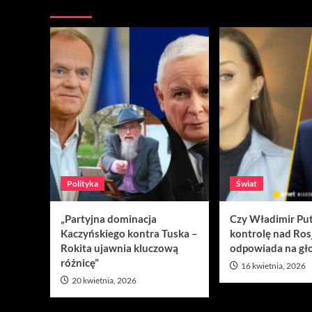
Nie przegap
Polityka
Świat
„Partyjna dominacja
Czy Władimir Put
Kaczyńskiego kontra Tuska –
kontrolę nad Ros
Rokita ujawnia kluczową
odpowiada na gło
różnicę”
16 kwietnia, 2026
20 kwietnia, 2026