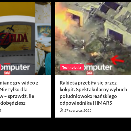
Technologia
iane gry wideo z
Rakieta przebiła się przez
Nie tylko dla
kokpit. Spektakularny wybuch
 – sprawdź, ile
południowokoreańskiego
zdobędziesz
odpowiednika HIMARS
5
27 czerwca, 2025