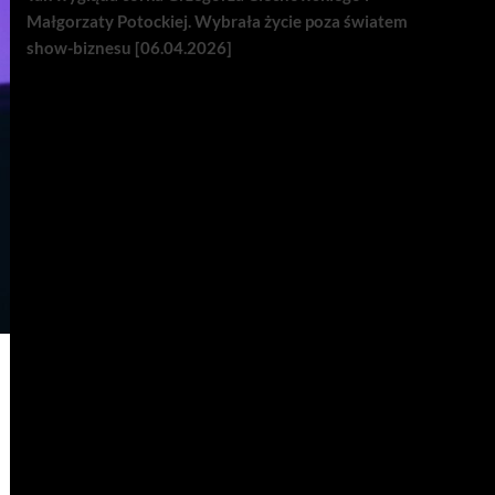
Małgorzaty Potockiej. Wybrała życie poza światem
show-biznesu [06.04.2026]