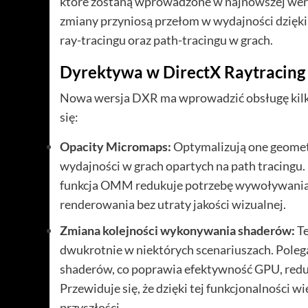
które zostaną wprowadzone w najnowszej wersj
zmiany przyniosą przełom w wydajności dzięk
ray-tracingu oraz path-tracingu w grach.
Dyrektywa w DirectX Raytracing 
Nowa wersja DXR ma wprowadzić obsługę kilku
się:
Opacity Micromaps:
Optymalizują one geomet
wydajności w grach opartych na path tracingu.
funkcja OMM redukuje potrzebę wywoływania 
renderowania bez utraty jakości wizualnej.
Zmiana kolejności wykonywania shaderów:
T
dwukrotnie w niektórych scenariuszach. Pole
shaderów, co poprawia efektywność GPU, reduku
Przewiduje się, że dzięki tej funkcjonalności w
przyszłości.