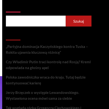
Szukaj
Szukaj
Recent Posts
„Partyjna dominacja Kaczyńskiego kontra Tuska –
Rokita ujawnia kluczową różnicę”
Czy Władimir Putin traci kontrolę nad Rosją? Kreml
odpowiada na głośny apel
Polska zawodniczka wraca do kraju. Tutaj będzie
kontynuować karierę
Jerzy Brzęczek o występie Lewandowskiego.
Wystawiona ocena mówi sama za siebie
Tak wygląda córka Grzegorza Ciechowskiego i