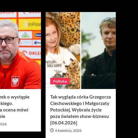
Polityka
zek o występie
Tak wygląda córka Grzegorza
kiego.
Ciechowskiego i Małgorzaty
a ocena mówi
Potockiej. Wybrała życie
bie
poza światem show-biznesu
[06.04.2026]
 2026
6 kwietnia, 2026