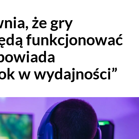
nia, że gry
ędą funkcjonować
apowiada
ok w wydajności”