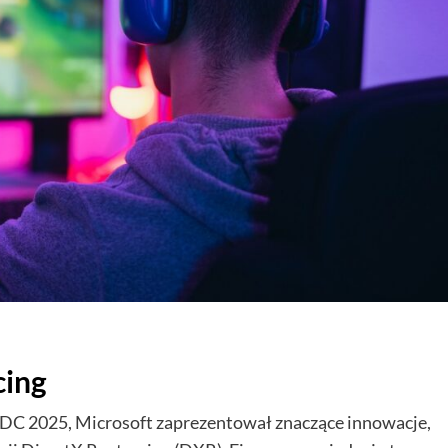
cing
GDC 2025, Microsoft zaprezentował znaczące innowacje,