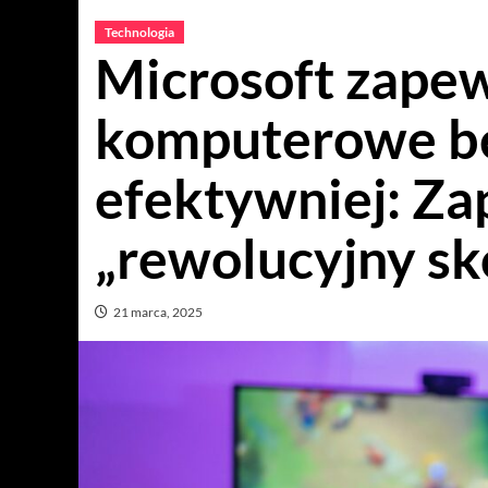
Technologia
Microsoft zapew
komputerowe b
efektywniej: Z
„rewolucyjny sk
21 marca, 2025