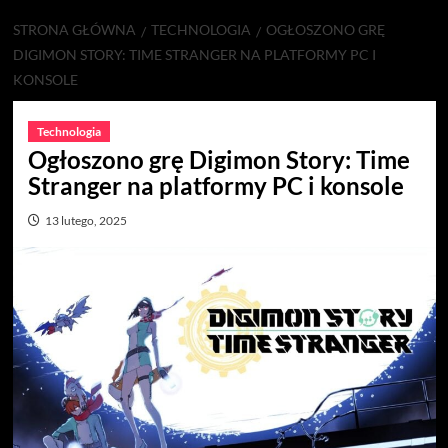
STRONA GŁÓWNA
TECHNOLOGIA
OGŁOSZONO GRĘ
DIGIMON STORY: TIME STRANGER NA PLATFORMY PC I
KONSOLE
Technologia
Ogłoszono grę Digimon Story: Time
Stranger na platformy PC i konsole
13 lutego, 2025