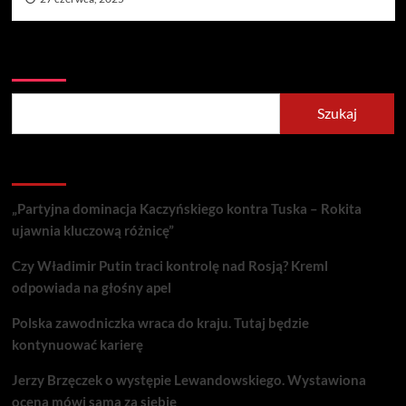
Szukaj
Szukaj
Recent Posts
„Partyjna dominacja Kaczyńskiego kontra Tuska – Rokita
ujawnia kluczową różnicę”
Czy Władimir Putin traci kontrolę nad Rosją? Kreml
odpowiada na głośny apel
Polska zawodniczka wraca do kraju. Tutaj będzie
kontynuować karierę
Jerzy Brzęczek o występie Lewandowskiego. Wystawiona
ocena mówi sama za siebie