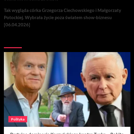
Tak wygląda córka Grzegorza Ciechowskiego i Małgorzaty
Potockiej. Wybrała życie poza światem show-biznesu
[06.04.2026]
Nie przegap
Polityka