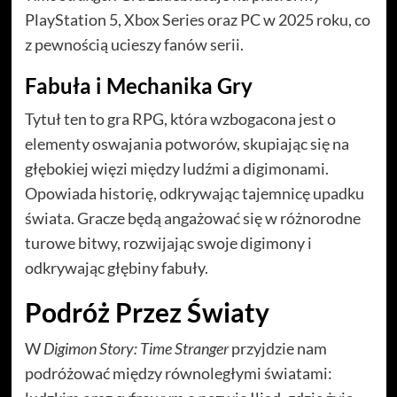
PlayStation 5, Xbox Series oraz PC w 2025 roku, co
z pewnością ucieszy fanów serii.
Fabuła i Mechanika Gry
Tytuł ten to gra RPG, która wzbogacona jest o
elementy oswajania potworów, skupiając się na
głębokiej więzi między ludźmi a digimonami.
Opowiada historię, odkrywając tajemnicę upadku
świata. Gracze będą angażować się w różnorodne
turowe bitwy, rozwijając swoje digimony i
odkrywając głębiny fabuły.
Podróż Przez Światy
W
Digimon Story: Time Stranger
przyjdzie nam
podróżować między równoległymi światami: