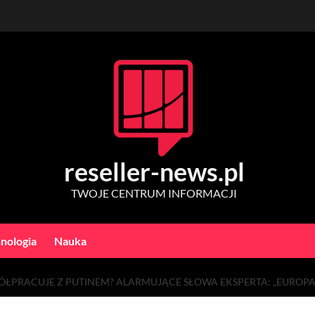
reseller-news.pl
TWOJE CENTRUM INFORMACJI
nologia
Nauka
ŁPRACUJE Z PUTINEM? ALARMUJĄCE SŁOWA EKSPERTA: „EUROP