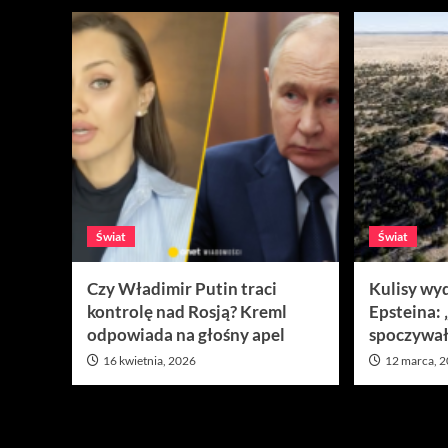
Świat
Świat
Czy Władimir Putin traci
Kulisy wy
kontrolę nad Rosją? Kreml
Epsteina:
odpowiada na głośny apel
spoczywał
16 kwietnia, 2026
12 marca, 