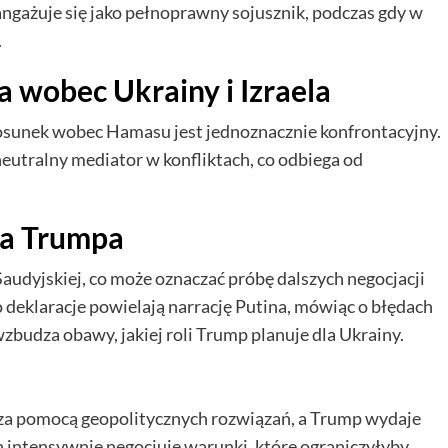
angażuje się jako pełnoprawny sojusznik, podczas gdy w
.
 wobec Ukrainy i Izraela
stosunek wobec Hamasu jest jednoznacznie konfrontacyjny.
eutralny mediator w konfliktach, co odbiega od
ka Trumpa
Saudyjskiej, co może oznaczać próbę dalszych negocjacji
 deklaracje powielają narrację Putina, mówiąc o błędach
zbudza obawy, jakiej roli Trump planuje dla Ukrainy.
w za pomocą geopolitycznych rozwiązań, a Trump wydaje
tin intensywnie negocjuje warunki, które ograniczyłyby