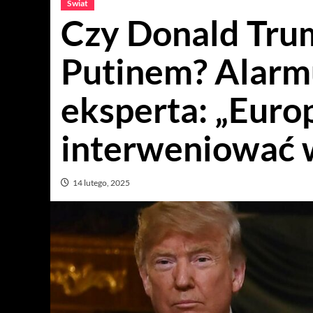
Świat
Czy Donald Tru
Putinem? Alarm
eksperta: „Euro
interweniować w
14 lutego, 2025