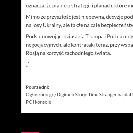
oznacza, że pianie o strategii i planach, które
Mimo że przyszłość jest niepewna, decyzje podj
na losy Ukrainy, ale także na całe bezpieczeńs
Podsumowując, działania Trumpa i Putina mog
negocjacyjnych, ale kontrataki teraz, przy wsp
Rosją na korzyść zachodniego świata.
„`
Zobacz
Poprzedni:
Ogłoszono grę Digimon Story: Time Stranger na plat
wpisy
PC i konsole
Więcej