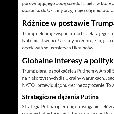
porównując jego podejście do Izraela, w które 
stosunku do Ukrainy przyjmuje rolę mediatora
Różnice w postawie Trumpa
Trump deklaruje wsparcie dla Izraela, a jego 
Natomiast wobec Ukrainy prezentuje się jako n
oczekiwań sojuszniczych Ukraińców.
Globalne interesy a polity
Trump planuje spotkać się z Putinem w Arabii 
na niekorzystnych dla Ukrainy warunkach. Jego
NATO i przewidując nuklearne zagrożenie. To w
Strategiczne dążenia Putina
Strategia Putina opiera się na osiąganiu celó
się przychylny tej wizji. Istnieje obawa, że Pu