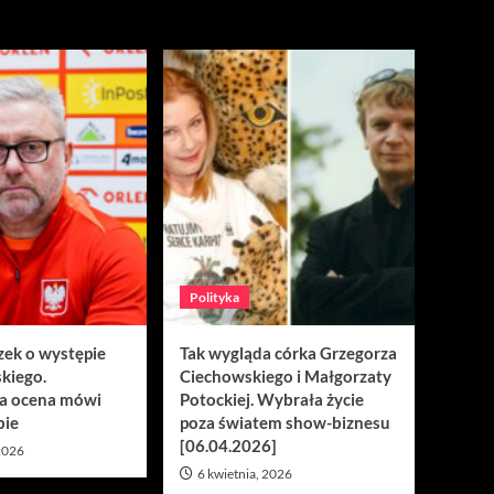
Polityka
zek o występie
Tak wygląda córka Grzegorza
kiego.
Ciechowskiego i Małgorzaty
a ocena mówi
Potockiej. Wybrała życie
bie
poza światem show-biznesu
[06.04.2026]
 2026
6 kwietnia, 2026