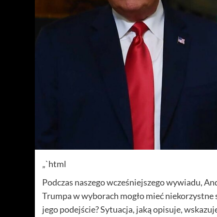
„`html
Podczas naszego wcześniejszego wywiadu, And
Trumpa w wyborach mogło mieć niekorzystne sku
jego podejście? Sytuacja, jaką opisuje, wskazuj