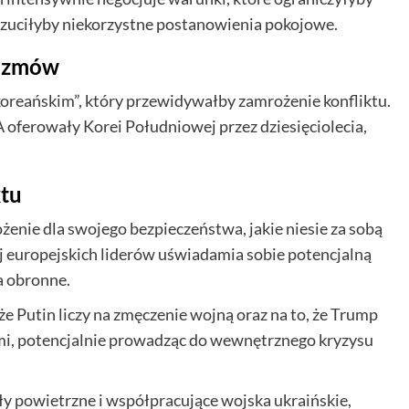
rzuciłyby niekorzystne postanowienia pokojowe.
rozmów
 koreańskim”, który przewidywałby zamrożenie konfliktu.
 oferowały Korei Południowej przez dziesięciolecia,
ktu
żenie dla swojego bezpieczeństwa, jakie niesie za sobą
ej europejskich liderów uświadamia sobie potencjalną
a obronne.
 Putin liczy na zmęczenie wojną oraz na to, że Trump
ami, potencjalnie prowadząc do wewnętrznego kryzysu
iły powietrzne i współpracujące wojska ukraińskie,