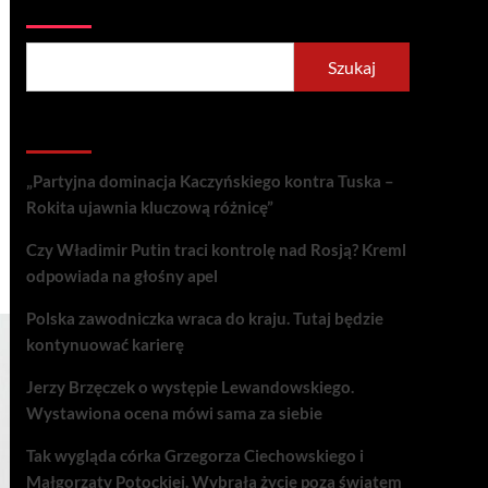
Szukaj
Szukaj
Recent Posts
„Partyjna dominacja Kaczyńskiego kontra Tuska –
Rokita ujawnia kluczową różnicę”
Czy Władimir Putin traci kontrolę nad Rosją? Kreml
odpowiada na głośny apel
Polska zawodniczka wraca do kraju. Tutaj będzie
kontynuować karierę
Jerzy Brzęczek o występie Lewandowskiego.
Wystawiona ocena mówi sama za siebie
Tak wygląda córka Grzegorza Ciechowskiego i
Małgorzaty Potockiej. Wybrała życie poza światem