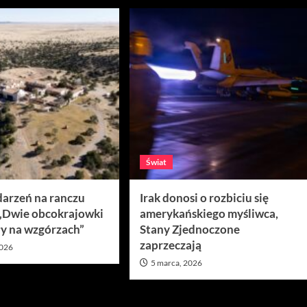
Świat
darzeń na ranczu
Irak donosi o rozbiciu się
 „Dwie obcokrajowki
amerykańskiego myśliwca,
y na wzgórzach”
Stany Zjednoczone
zaprzeczają
2026
5 marca, 2026