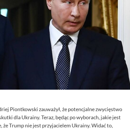
riej Piontkowski zauważył, że potencjalne zwycięstwo
tki dla Ukrainy. Teraz, będąc po wyborach, jakie jest
e, że Trump nie jest przyjacielem Ukrainy. Widać to,