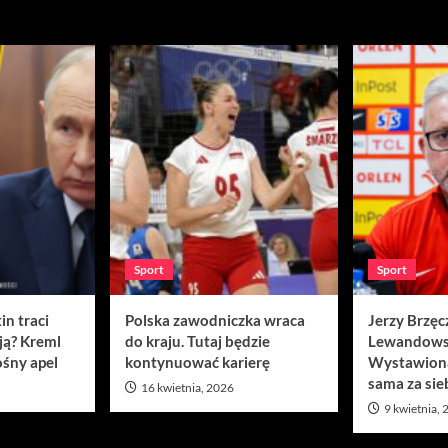
Sport
Sport
in traci
Polska zawodniczka wraca
Jerzy Brzęc
ją? Kreml
do kraju. Tutaj będzie
Lewandows
śny apel
kontynuować karierę
Wystawion
sama za sie
16 kwietnia, 2026
9 kwietnia,