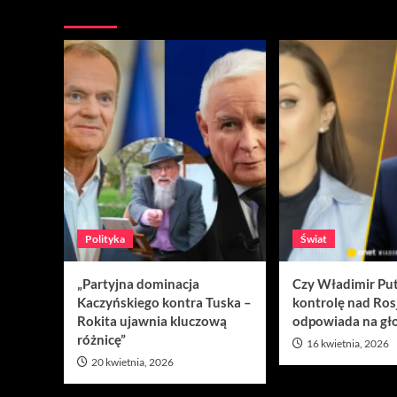
Nie przegap
Polityka
Świat
„Partyjna dominacja
Czy Władimir Put
Kaczyńskiego kontra Tuska –
kontrolę nad Ros
Rokita ujawnia kluczową
odpowiada na gło
różnicę”
16 kwietnia, 2026
20 kwietnia, 2026