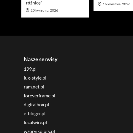
różnicę”
16 kwietnia, 2026
20 kwietnia, 2026
Nasze serwisy
199.pl
lux-style.pl
ram.net.pl
foreverframe.pl
digitalbox.pl
e-bloger.pl
localwire.pl
wzoryikolory.pl