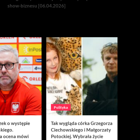
show-biznesu [06.04.2026]
Polityka
zek o występie
Tak wygląda córka Grzegorza
kiego.
Ciechowskiego i Małgorzaty
a ocena mówi
Potockiej. Wybrała życie