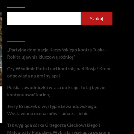
Szukaj
Szukaj
Recent Posts
„Partyjna dominacja Kaczyńskiego kontra Tuska –
Rokita ujawnia kluczową różnicę”
Czy Władimir Putin traci kontrolę nad Rosją? Kreml
odpowiada na głośny apel
Polska zawodniczka wraca do kraju. Tutaj będzie
kontynuować karierę
Jerzy Brzęczek o występie Lewandowskiego.
Wystawiona ocena mówi sama za siebie
Tak wygląda córka Grzegorza Ciechowskiego i
Małgorzaty Potockiej. Wybrała życie poza światem