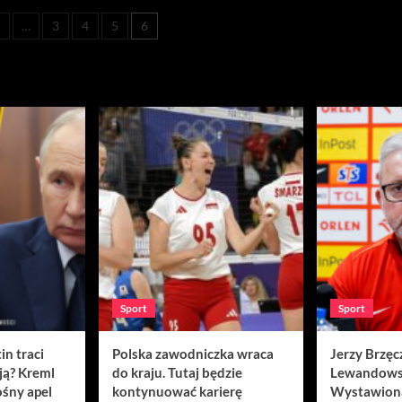
cowanie
1
…
3
4
5
6
w
Sport
Sport
in traci
Polska zawodniczka wraca
Jerzy Brzęc
ją? Kreml
do kraju. Tutaj będzie
Lewandows
śny apel
kontynuować karierę
Wystawion