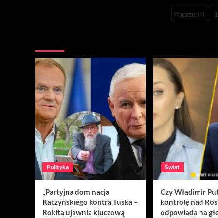
Stroni
Poprzedni
wpisó
Nie przegap
Polityka
Świat
„Partyjna dominacja
Czy Władimir Put
Kaczyńskiego kontra Tuska –
kontrolę nad Ros
Rokita ujawnia kluczową
odpowiada na gło