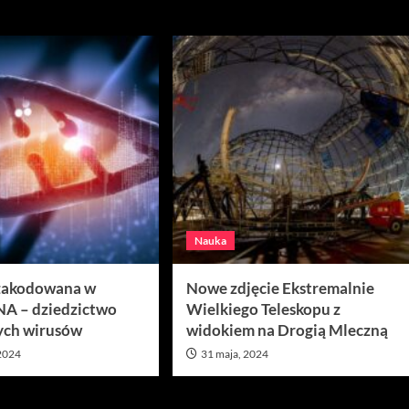
Nauka
 zakodowana w
Nowe zdjęcie Ekstremalnie
A – dziedzictwo
Wielkiego Teleskopu z
ych wirusów
widokiem na Drogią Mleczną
 2024
31 maja, 2024