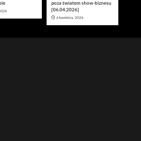
bie
poza światem show-biznesu
[06.04.2026]
 2026
6 kwietnia, 2026