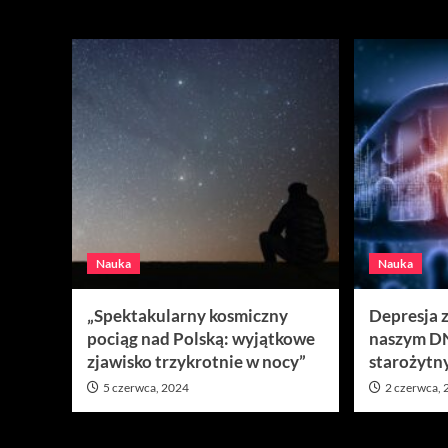
Nauka
Nauka
Nauka
„Spektakularny kosmiczny
Depresja
pociąg nad Polską: wyjątkowe
naszym DN
zjawisko trzykrotnie w nocy”
starożytn
5 czerwca, 2024
2 czerwca,