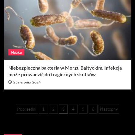
Nauka
Niebezpieczna bakteria w Morzu Bałtyckim. Infekcja
może prowadzić do tragicznych skutków
23 sierpnia, 2024
Stronicowanie
Poprzedni
1
2
3
4
5
6
Następny
wpisów
Szukaj