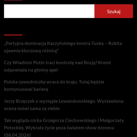
Szukaj
Recent Posts
„Partyjna dominacja Kaczyńskiego kontra Tuska – Rokita
ujawnia kluczową różnicę”
Czy Władimir Putin traci kontrolę nad Rosją? Kreml
odpowiada na głośny apel
Polska zawodniczka wraca do kraju. Tutaj będzie
kontynuować karierę
Jerzy Brzęczek o występie Lewandowskiego. Wystawiona
ocena mówi sama za siebie
Tak wygląda córka Grzegorza Ciechowskiego i Małgorzaty
Potockiej. Wybrała życie poza światem show-biznesu
[06.04.2026]