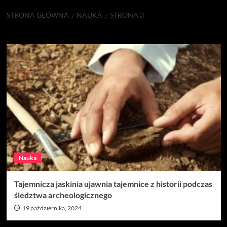
STRONA GŁÓWNA
NAUKA
STRONA 3
Nauka
Nauka
Tajemnicza jaskinia ujawnia tajemnice z historii podczas
śledztwa archeologicznego
19 października, 2024