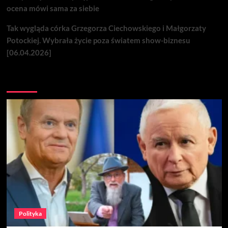
ocena mówi sama za siebie
Tak wygląda córka Grzegorza Ciechowskiego i Małgorzaty
Potockiej. Wybrała życie poza światem show-biznesu
[06.04.2026]
Nie przegap
Polityka