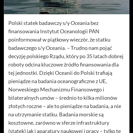
Polski statek badawczy s/y Oceania bez
finansowania Instytut Oceanologii PAN
poinformował w piątkowy wieczór, że statku
badawczego s/y Oceania. – Trudno nam pojąć
decyzję polskiego Rządu, który po 35 latach dobrej
roboty odcina kluczowe źródło finansowania dla
tej jednostki. Dzięki Oceanii do Polski trafiają
pieniądze na badania oceanograficzne z UE,
Norweskiego Mechanizmu Finansowego i
bilateralnych umów – średnio to kilka milionów
złotych roczne – ale to pieniądze na badania, a nie
na utrzymanie statku. Badania morskie są
kosztowne, zarówno w sferze infrastruktury
(statek) jak i aparatury naukowej i pracy – tylko te