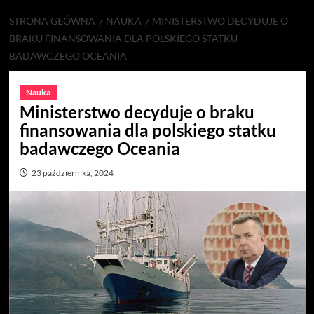
STRONA GŁÓWNA
NAUKA
MINISTERSTWO DECYDUJE O
BRAKU FINANSOWANIA DLA POLSKIEGO STATKU
BADAWCZEGO OCEANIA
Nauka
Ministerstwo decyduje o braku
finansowania dla polskiego statku
badawczego Oceania
23 października, 2024