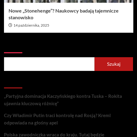
Nowe „Stonehenge”? Naukowcy badają tajemnicze
stanowisko
14 października, 2025
Szukaj
Szukaj
Recent Posts
„Partyjna dominacja Kaczyńskiego kontra Tuska – Rokita
ujawnia kluczową różnicę”
Czy Władimir Putin traci kontrolę nad Rosją? Kreml
odpowiada na głośny apel
Polska zawodniczka wraca do kraju. Tutaj będzie