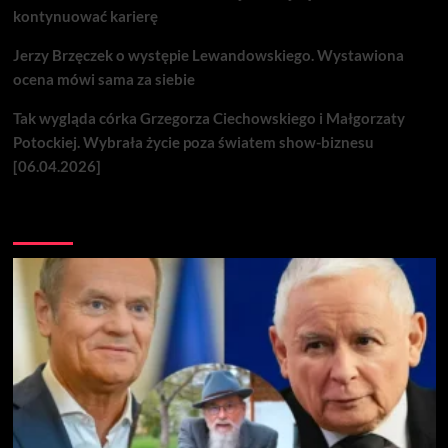
kontynuować karierę
Jerzy Brzęczek o występie Lewandowskiego. Wystawiona
ocena mówi sama za siebie
Tak wygląda córka Grzegorza Ciechowskiego i Małgorzaty
Potockiej. Wybrała życie poza światem show-biznesu
[06.04.2026]
Nie przegap