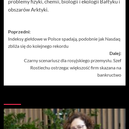
problemy fizyki, chemii, biologii i ekologii Bałtyku i
obszarów Arktyki.
Zobacz
Poprzedni:
Indeksy giełdowe w Polsce spadają, podobnie jak Nasdaq
wpisy
zbliża się do kolejnego rekordu
Dalej:
Czarny scenariusz dla rosyjskiego przemysłu. Szef
Rostiechu ostrzega: większość firm skazana na
bankructwo
Więcej