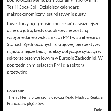
pobiło oczekiwania. Dziś poznamy raporty m.in.
Tesli i Coca-Coli. Dzisiejszy kalendarz
makroekonomiczny jest relatywnie pusty.
Inwestorzy będą musieli poczekać na ważniejsze
dane do jutra, kiedy opublikowane zostaną
wstępne dane o wskaźnikach PMI w strefie euro i
Stanach Zjednoczonych. Z krajowej perspektywy
najistotniejsze będą indeksy dotyczące sytuacji w
sektorze przemysłowym w Europie Zachodniej. W
poprzednich miesiącach PMI dla sektora
przetwórc
Zobacz
Poprzedni:
Thierry Henry przerażony decyzją Realu Madryt. Reakcja
wpisy
Francuza w pięć słów.
Dalej: