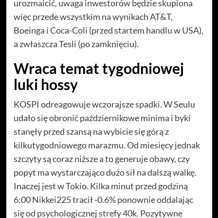
urozmaicić, uwaga inwestorów będzie skupiona
więc przede wszystkim na wynikach AT&T,
Boeinga i Coca-Coli (przed startem handlu w USA),
a zwłaszcza Tesli (po zamknięciu).
Wraca temat tygodniowej
luki hossy
KOSPI odreagowuje wczorajsze spadki. W Seulu
udało się obronić październikowe minima i byki
stanęły przed szansą na wybicie się górą z
kilkutygodniowego marazmu. Od miesięcy jednak
szczyty są coraz niższe a to generuje obawy, czy
popyt ma wystarczająco dużo sił na dalszą walkę.
Inaczej jest w Tokio. Kilka minut przed godziną
6:00 Nikkei225 tracił -0.6% ponownie oddalając
się od psychologicznej strefy 40k. Pozytywne