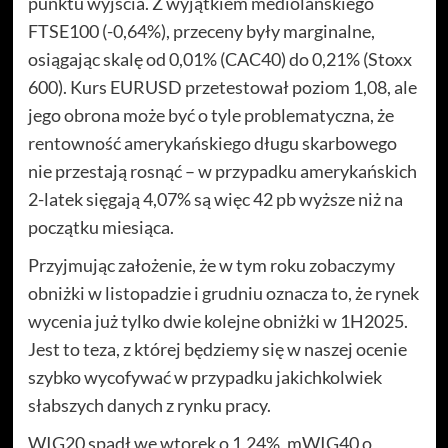
punktu wyjścia. Z wyjątkiem mediolańskiego
FTSE100 (-0,64%), przeceny były marginalne,
osiągając skalę od 0,01% (CAC40) do 0,21% (Stoxx
600). Kurs EURUSD przetestował poziom 1,08, ale
jego obrona może być o tyle problematyczna, że
rentowność amerykańskiego długu skarbowego
nie przestają rosnąć – w przypadku amerykańskich
2-latek sięgają 4,07% są więc 42 pb wyższe niż na
początku miesiąca.
Przyjmując założenie, że w tym roku zobaczymy
obniżki w listopadzie i grudniu oznacza to, że rynek
wycenia już tylko dwie kolejne obniżki w 1H2025.
Jest to teza, z której będziemy się w naszej ocenie
szybko wycofywać w przypadku jakichkolwiek
słabszych danych z rynku pracy.
WIG20 spadł we wtorek o 1,24%, mWIG40 o