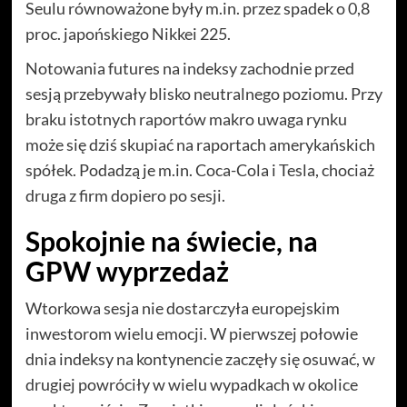
Seulu równoważone były m.in. przez spadek o 0,8
proc. japońskiego Nikkei 225.
Notowania futures na indeksy zachodnie przed
sesją przebywały blisko neutralnego poziomu. Przy
braku istotnych raportów makro uwaga rynku
może się dziś skupiać na raportach amerykańskich
spółek. Podadzą je m.in. Coca-Cola i Tesla, chociaż
druga z firm dopiero po sesji.
Spokojnie na świecie, na
GPW wyprzedaż
Wtorkowa sesja nie dostarczyła europejskim
inwestorom wielu emocji. W pierwszej połowie
dnia indeksy na kontynencie zaczęły się osuwać, w
drugiej powróciły w wielu wypadkach w okolice