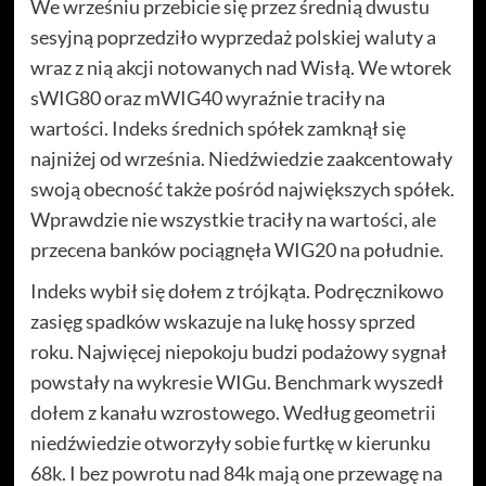
We wrześniu przebicie się przez średnią dwustu
sesyjną poprzedziło wyprzedaż polskiej waluty a
wraz z nią akcji notowanych nad Wisłą. We wtorek
sWIG80 oraz mWIG40 wyraźnie traciły na
wartości. Indeks średnich spółek zamknął się
najniżej od września. Niedźwiedzie zaakcentowały
swoją obecność także pośród największych spółek.
Wprawdzie nie wszystkie traciły na wartości, ale
przecena banków pociągnęła WIG20 na południe.
Indeks wybił się dołem z trójkąta. Podręcznikowo
zasięg spadków wskazuje na lukę hossy sprzed
roku. Najwięcej niepokoju budzi podażowy sygnał
powstały na wykresie WIGu. Benchmark wyszedł
dołem z kanału wzrostowego. Według geometrii
niedźwiedzie otworzyły sobie furtkę w kierunku
68k. I bez powrotu nad 84k mają one przewagę na