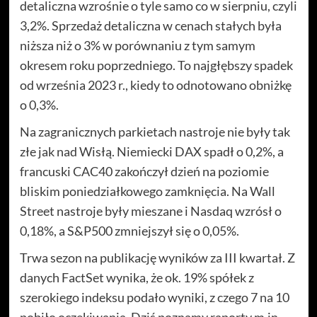
detaliczna wzrośnie o tyle samo co w sierpniu, czyli
3,2%. Sprzedaż detaliczna w cenach stałych była
niższa niż o 3% w porównaniu z tym samym
okresem roku poprzedniego. To najgłębszy spadek
od września 2023 r., kiedy to odnotowano obniżkę
o 0,3%.
Na zagranicznych parkietach nastroje nie były tak
złe jak nad Wisłą. Niemiecki DAX spadł o 0,2%, a
francuski CAC40 zakończył dzień na poziomie
bliskim poniedziałkowego zamknięcia. Na Wall
Street nastroje były mieszane i Nasdaq wzrósł o
0,18%, a S&P500 zmniejszył się o 0,05%.
Trwa sezon na publikację wyników za III kwartał. Z
danych FactSet wynika, że ok. 19% spółek z
szerokiego indeksu podało wyniki, z czego 7 na 10