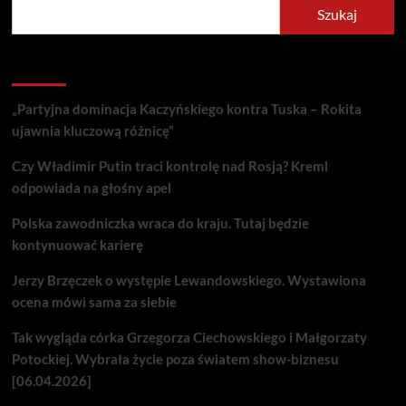
Szukaj
Recent Posts
„Partyjna dominacja Kaczyńskiego kontra Tuska – Rokita
ujawnia kluczową różnicę”
Czy Władimir Putin traci kontrolę nad Rosją? Kreml
odpowiada na głośny apel
Polska zawodniczka wraca do kraju. Tutaj będzie
kontynuować karierę
Jerzy Brzęczek o występie Lewandowskiego. Wystawiona
ocena mówi sama za siebie
Tak wygląda córka Grzegorza Ciechowskiego i Małgorzaty
Potockiej. Wybrała życie poza światem show-biznesu
[06.04.2026]