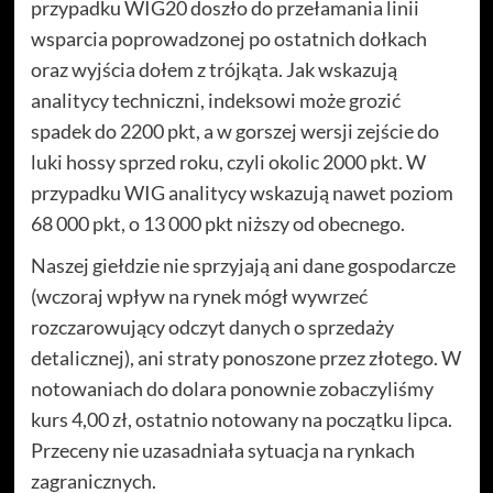
przypadku WIG20 doszło do przełamania linii
wsparcia poprowadzonej po ostatnich dołkach
oraz wyjścia dołem z trójkąta. Jak wskazują
analitycy techniczni, indeksowi może grozić
spadek do 2200 pkt, a w gorszej wersji zejście do
luki hossy sprzed roku, czyli okolic 2000 pkt. W
przypadku WIG analitycy wskazują nawet poziom
68 000 pkt, o 13 000 pkt niższy od obecnego.
Naszej giełdzie nie sprzyjają ani dane gospodarcze
(wczoraj wpływ na rynek mógł wywrzeć
rozczarowujący odczyt danych o sprzedaży
detalicznej), ani straty ponoszone przez złotego. W
notowaniach do dolara ponownie zobaczyliśmy
kurs 4,00 zł, ostatnio notowany na początku lipca.
Przeceny nie uzasadniała sytuacja na rynkach
zagranicznych.