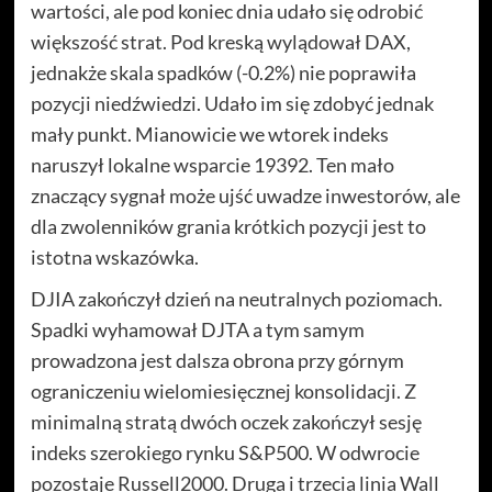
wartości, ale pod koniec dnia udało się odrobić
większość strat. Pod kreską wylądował DAX,
jednakże skala spadków (-0.2%) nie poprawiła
pozycji niedźwiedzi. Udało im się zdobyć jednak
mały punkt. Mianowicie we wtorek indeks
naruszył lokalne wsparcie 19392. Ten mało
znaczący sygnał może ujść uwadze inwestorów, ale
dla zwolenników grania krótkich pozycji jest to
istotna wskazówka.
DJIA zakończył dzień na neutralnych poziomach.
Spadki wyhamował DJTA a tym samym
prowadzona jest dalsza obrona przy górnym
ograniczeniu wielomiesięcznej konsolidacji. Z
minimalną stratą dwóch oczek zakończył sesję
indeks szerokiego rynku S&P500. W odwrocie
pozostaje Russell2000. Druga i trzecia linia Wall