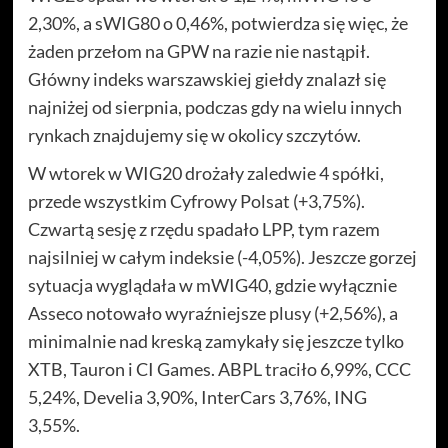
2,30%, a sWIG80 o 0,46%, potwierdza się więc, że
żaden przełom na GPW na razie nie nastąpił.
Główny indeks warszawskiej giełdy znalazł się
najniżej od sierpnia, podczas gdy na wielu innych
rynkach znajdujemy się w okolicy szczytów.
W wtorek w WIG20 drożały zaledwie 4 spółki,
przede wszystkim Cyfrowy Polsat (+3,75%).
Czwartą sesję z rzędu spadało LPP, tym razem
najsilniej w całym indeksie (-4,05%). Jeszcze gorzej
sytuacja wyglądała w mWIG40, gdzie wyłącznie
Asseco notowało wyraźniejsze plusy (+2,56%), a
minimalnie nad kreską zamykały się jeszcze tylko
XTB, Tauron i CI Games. ABPL traciło 6,99%, CCC
5,24%, Develia 3,90%, InterCars 3,76%, ING
3,55%.