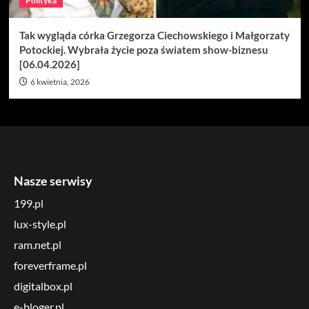
Polityka
Tak wygląda córka Grzegorza Ciechowskiego i Małgorzaty
Potockiej. Wybrała życie poza światem show-biznesu
[06.04.2026]
6 kwietnia, 2026
Nasze serwisy
199.pl
lux-style.pl
ram.net.pl
foreverframe.pl
digitalbox.pl
e-bloger.pl