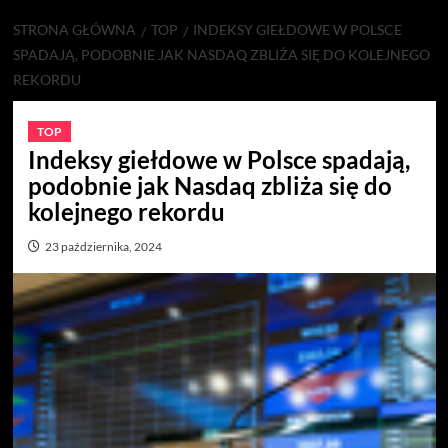
STRONA GŁÓWNA
TOP
INDEKSY GIEŁDOWE W POLSCE
SPADAJĄ, PODOBNIE JAK NASDAQ ZBLIŻA SIĘ DO KOLEJNEGO
REKORDU
TOP
Indeksy giełdowe w Polsce spadają,
podobnie jak Nasdaq zbliża się do
kolejnego rekordu
23 października, 2024