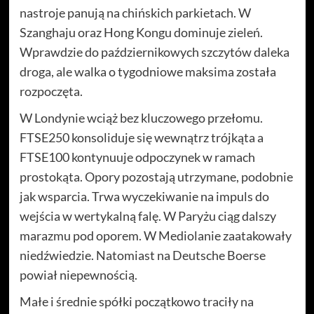
nastroje panują na chińskich parkietach. W
Szanghaju oraz Hong Kongu dominuje zieleń.
Wprawdzie do październikowych szczytów daleka
droga, ale walka o tygodniowe maksima została
rozpoczęta.
W Londynie wciąż bez kluczowego przełomu.
FTSE250 konsoliduje się wewnątrz trójkąta a
FTSE100 kontynuuje odpoczynek w ramach
prostokąta. Opory pozostają utrzymane, podobnie
jak wsparcia. Trwa wyczekiwanie na impuls do
wejścia w wertykalną falę. W Paryżu ciąg dalszy
marazmu pod oporem. W Mediolanie zaatakowały
niedźwiedzie. Natomiast na Deutsche Boerse
powiał niepewnością.
Małe i średnie spółki początkowo traciły na