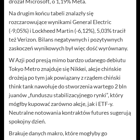
drożał Microsoft, o 1,19% Meta.
Na drugim końcu tabeli znalazły się
rozczarowujące wynikami General Electric
(-9,05%) i Lockheed Martin (-6,12%), 5,03% tracił
też Verizon. Bilans negatywnych i pozytywnych
zaskoczeń wynikowych był więc dość wyrównany.
W Azji pod presją mimo bardzo udanego debiutu
Tokyo Metro znajduje się Nikkei, akcje chińskie
drożeją po tym jak powiązany z rządem chiński
think tank nawołuje do stworzenia wartego 2 bln
juanów „funduszu stabilizacyjnego rynki”, który
mógłby kupować zarówno akcje, jak i ETF-y.
Neutralne notowania kontraktów futures sugerują
spokojny dzień.
Brakuje danych makro, które mogłyby go