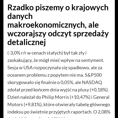
Rzadko piszemy o krajowych
danych
makroekonomicznych, ale
wczorajszy odczyt sprzedaży
detalicznej
(-3,0% r/r w cenach stałych) był tak zły i
zaskakujący, że mógł mieć wpływ na sentyment.
Sesja w USA rozpoczynała się spadkowo, ale za
oceanem problemu z popytem nie ma. S&P500
skorygowało się finalnie o 0,05%, ale NASDAQ
zdołał przed końcem dnia wyjść na plusy (+0,18%).
Dzień należał do Philip Morris (+10,47%) i General
Motors (+9,81%), które otwierały tabelę głównego
indeksu po świetnie przyjętych raportach. O 2,08%