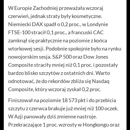
W Europie Zachodniej przeważała wczoraj
czerwień, jednak straty były kosmetyczne.
Niemiecki DAX spadł o 0,2 proc., w Londynie
FTSE-100 stracił 0,1 proc., a francuski CAC
zamknął się praktycznie na poziomie z końca
wtorkowej sesji. Podobnie spokojnie było na rynku
nowojorskim sesja. S&P 500 oraz Dow Jones
Composite straciły mniej niż 0,1 proc. i pozostały
bardzo blisko szczytów z ostatnich dni. Warto
odnotować, że do rekordów zbliża się Nasdaq
Composite, który wczoraj zyskał 0,2 proc.
Finiszował na poziomie 18 573 pkt i do przebicia
szczytu z czerwca brakuje już mniej niż 100 oczek.
W Azji panowały dziś zmienne nastroje.
Przekraczające 1 proc. wzrosty w Hongkongu oraz