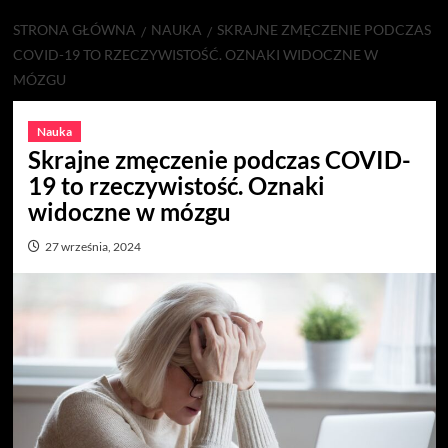
STRONA GŁÓWNA
NAUKA
SKRAJNE ZMĘCZENIE PODCZAS
COVID-19 TO RZECZYWISTOŚĆ. OZNAKI WIDOCZNE W
MÓZGU
Nauka
Skrajne zmęczenie podczas COVID-
19 to rzeczywistość. Oznaki
widoczne w mózgu
27 września, 2024