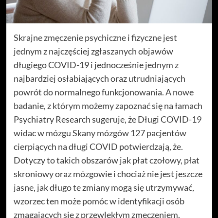
Skrajne zmęczenie psychiczne i fizyczne jest
jednym z najczęściej zgłaszanych objawów
długiego COVID-19 i jednocześnie jednym z
najbardziej osłabiających oraz utrudniających
powrót do normalnego funkcjonowania. A nowe
badanie, z którym możemy zapoznać się na łamach
Psychiatry Research sugeruje, że Długi COVID-19
widac w mózgu Skany mózgów 127 pacjentów
cierpiących na długi COVID potwierdzają, że.
Dotyczy to takich obszarów jak płat czołowy, płat
skroniowy oraz mózgowie i chociaż nie jest jeszcze
jasne, jak długo te zmiany mogą się utrzymywać,
wzorzec ten może pomóc w identyfikacji osób
zmagających się z przewlekłym zmęczeniem.