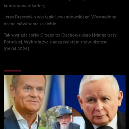
kontynuować karierę
Jerzy Brzęczek o występie Lewandowskiego. Wystawiona
ocena mówi sama za siebie
Tak wygląda córka Grzegorza Ciechowskiego i Małgorzaty
Potockiej. Wybrała życie poza światem show-biznesu
[06.04.2026]
Nie przegap