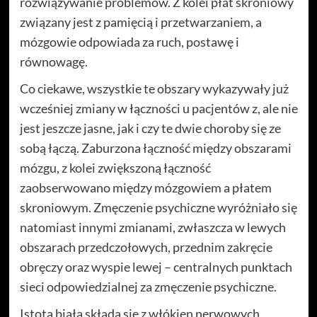
rozwiązywanie problemów. Z kolei płat skroniowy
związany jest z pamięcią i przetwarzaniem, a
mózgowie odpowiada za ruch, postawę i
równowagę.
Co ciekawe, wszystkie te obszary wykazywały już
wcześniej zmiany w łączności u pacjentów z, ale nie
jest jeszcze jasne, jak i czy te dwie choroby się ze
sobą łączą. Zaburzona łączność między obszarami
mózgu, z kolei zwiększoną łączność
zaobserwowano między mózgowiem a płatem
skroniowym. Zmęczenie psychiczne wyróżniało się
natomiast innymi zmianami, zwłaszcza w lewych
obszarach przedczołowych, przednim zakręcie
obręczy oraz wyspie lewej – centralnych punktach
sieci odpowiedzialnej za zmęczenie psychiczne.
Istota biała składa się z włókien nerwowych