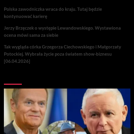
Polska zawodniczka wraca do kraju. Tutaj będzie
kontynuować karierę
Jerzy Brzęczek o występie Lewandowskiego. Wystawiona
ocena mówi sama za siebie
Tak wygląda córka Grzegorza Ciechowskiego i Małgorzaty
Potockiej. Wybrała życie poza światem show-biznesu
[06.04.2026]
Nie przegap