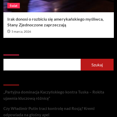
Świat
Irak donosi o rozbiciu się amerykańskiego myśliwca,
Stany Zjednoczone zaprzeczają
5 marca, 2026
Szukaj
Szukaj
Recent Posts
„Partyjna dominacja Kaczyńskiego kontra Tuska – Rokita
ujawnia kluczową różnicę”
Czy Władimir Putin traci kontrolę nad Rosją? Kreml
odpowiada na głośny apel