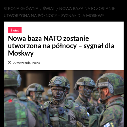
STRONA GŁÓWNA
ŚWIAT
NOWA BAZA NATO ZOSTANIE
UTWORZONA NA PÓŁNOCY – SYGNAŁ DLA MOSKWY
Świat
Nowa baza NATO zostanie
utworzona na północy – sygnał dla
Moskwy
27 września, 2024