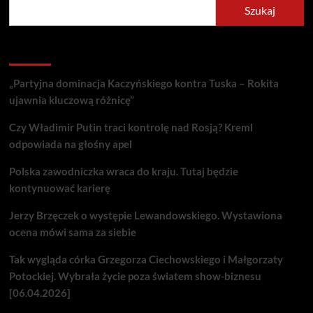
Szukaj
Recent Posts
„Partyjna dominacja Kaczyńskiego kontra Tuska – Rokita
ujawnia kluczową różnicę”
Czy Władimir Putin traci kontrolę nad Rosją? Kreml
odpowiada na głośny apel
Polska zawodniczka wraca do kraju. Tutaj będzie
kontynuować karierę
Jerzy Brzęczek o występie Lewandowskiego. Wystawiona
ocena mówi sama za siebie
Tak wygląda córka Grzegorza Ciechowskiego i Małgorzaty
Potockiej. Wybrała życie poza światem show-biznesu
[06.04.2026]