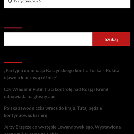
12 stycznia, 2026
Szukaj
Szukaj
Recent Posts
„Partyjna dominacja Kaczyńskiego kontra Tuska – Rokita
ujawnia kluczową różnicę”
Czy Władimir Putin traci kontrolę nad Rosją? Kreml
odpowiada na głośny apel
Polska zawodniczka wraca do kraju. Tutaj będzie
kontynuować karierę
Jerzy Brzęczek o występie Lewandowskiego. Wystawiona