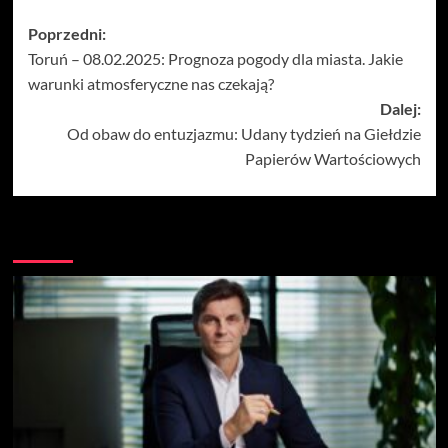
Zobacz
Poprzedni:
Toruń – 08.02.2025: Prognoza pogody dla miasta. Jakie
wpisy
warunki atmosferyczne nas czekają?
Dalej:
Od obaw do entuzjazmu: Udany tydzień na Giełdzie
Papierów Wartościowych
Więcej