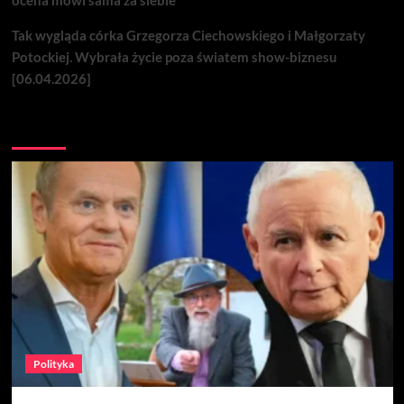
ocena mówi sama za siebie
Tak wygląda córka Grzegorza Ciechowskiego i Małgorzaty
Potockiej. Wybrała życie poza światem show-biznesu
[06.04.2026]
Nie przegap
Polityka