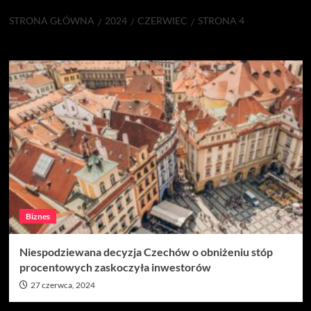
STRONA GŁÓWNA
2024
CZERWIEC
STRONA 4
Miesiąc:
czerwiec 2024
Biznes
Niespodziewana decyzja Czechów o obniżeniu stóp
procentowych zaskoczyła inwestorów
27 czerwca, 2024