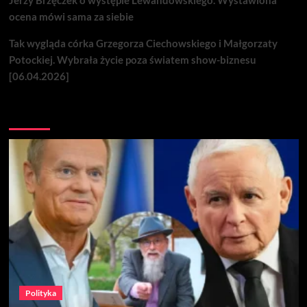
Jerzy Brzęczek o występie Lewandowskiego. Wystawiona
ocena mówi sama za siebie
Tak wygląda córka Grzegorza Ciechowskiego i Małgorzaty
Potockiej. Wybrała życie poza światem show-biznesu
[06.04.2026]
Nie przegap
Polityka