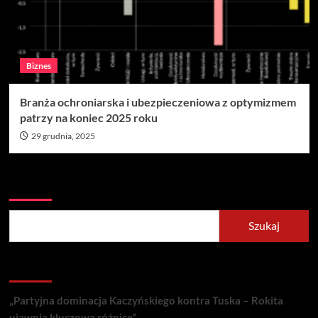
Biznes
Branża ochroniarska i ubezpieczeniowa z optymizmem
patrzy na koniec 2025 roku
29 grudnia, 2025
Szukaj
Szukaj
Recent Posts
„Partyjna dominacja Kaczyńskiego kontra Tuska – Rokita
ujawnia kluczową różnicę”