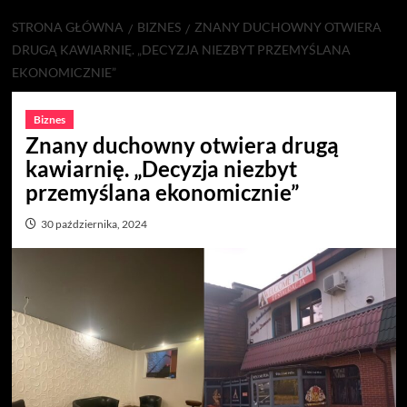
STRONA GŁÓWNA
BIZNES
ZNANY DUCHOWNY OTWIERA
DRUGĄ KAWIARNIĘ. „DECYZJA NIEZBYT PRZEMYŚLANA
EKONOMICZNIE”
Biznes
Znany duchowny otwiera drugą
kawiarnię. „Decyzja niezbyt
przemyślana ekonomicznie”
30 października, 2024