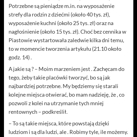
Potrzebne są pieniądze m.in. na wyposażenie
strefy dla rodzin z dziećmi (około 40 tys. zł),
wyposażenie kuchni (około 25 tys. zł) oraz na
nagłośnienie (około 15 tys. zł). Choć bez cennika w
Piastowie wystartowała zaledwie kilka dni temu,
to w momencie tworzenia artykułu (21.10 około
godz. 14) .
A jakie są ? – Moim marzeniem jest . Zachęcam do
tego, żeby takie placówki tworzyć, bo są jak
najbardziej potrzebne. My będziemy się starali
kolejne miejsca otwierać, bo mam nadzieję, że , co
pozwoli z kolei na utrzymanie tych mniej
rentownych – podkreślił.
– To są takie miejsca, które powstają dzięki
ludziom i są dla ludzi, ale . Robimy tyle, ile możemy.