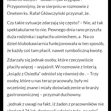
Przypomnijmy, że w sierpniu w rozmowie z
Onetem ks. Rafał Główczyński przyznał, że .
Czy takie sytuacje zdarzają się często? – Nie, aż tak
spektakularne to nie. Pewnego dnia rano przyszła
duża rodzinka i zapłaciła uśmiechem, a . Na co
dzień klubokawiarnia funkcjonowała w ten sposób,
że każdy coś tam płacił, nawet symboliczną kwotę.
Zdarzały się jednak osoby, które rzeczywiście
płaciły więcej – wyjaśnił. W rozmowie z Interią
„ksiądz z Osiedla” odniósł się również do . – Trzy
osoby, które u nas teraz pracowały, były mi
wcześniej znane i miały doświadczenie w branży
gastronomicznej – przyznał duchowny.
, jednak z uwagi na fakt, iż żaden z pracowników nie
ukończył 26 lat, dostawali właśnie tyle „na rękę”.