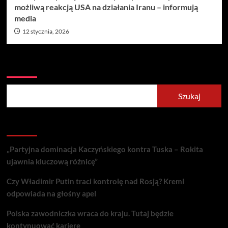
możliwą reakcją USA na działania Iranu – informują
media
12 stycznia, 2026
Szukaj
Szukaj
Recent Posts
„Partyjna dominacja Kaczyńskiego kontra Tuska – Rokita
ujawnia kluczową różnicę”
Czy Władimir Putin traci kontrolę nad Rosją? Kreml
odpowiada na głośny apel
Polska zawodniczka wraca do kraju. Tutaj będzie
kontynuować karierę