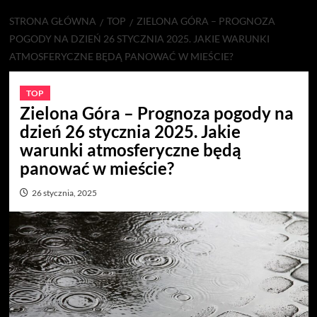
STRONA GŁÓWNA
TOP
ZIELONA GÓRA – PROGNOZA
POGODY NA DZIEŃ 26 STYCZNIA 2025. JAKIE WARUNKI
ATMOSFERYCZNE BĘDĄ PANOWAĆ W MIEŚCIE?
TOP
Zielona Góra – Prognoza pogody na
dzień 26 stycznia 2025. Jakie
warunki atmosferyczne będą
panować w mieście?
26 stycznia, 2025