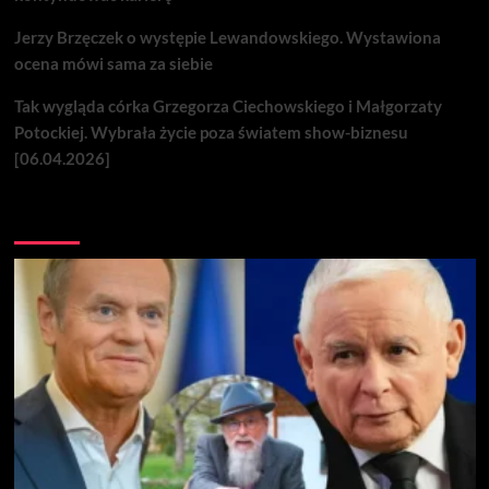
Jerzy Brzęczek o występie Lewandowskiego. Wystawiona
ocena mówi sama za siebie
Tak wygląda córka Grzegorza Ciechowskiego i Małgorzaty
Potockiej. Wybrała życie poza światem show-biznesu
[06.04.2026]
Nie przegap