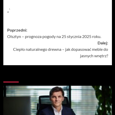
„`
Zobacz
Poprzedni:
Olsztyn – prognoza pogody na 25 stycznia 2025 roku.
wpisy
Dalej:
Ciepło naturalnego drewna – jak dopasować meble do
jasnych wnętrz?
Więcej