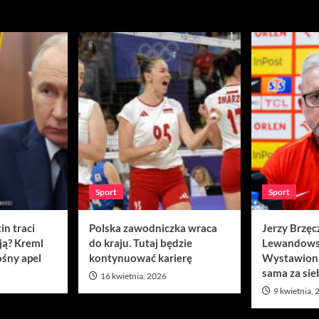
Sport
Sport
in traci
Polska zawodniczka wraca
Jerzy Brzęc
ją? Kreml
do kraju. Tutaj będzie
Lewandows
śny apel
kontynuować karierę
Wystawion
sama za sie
16 kwietnia, 2026
9 kwietnia,