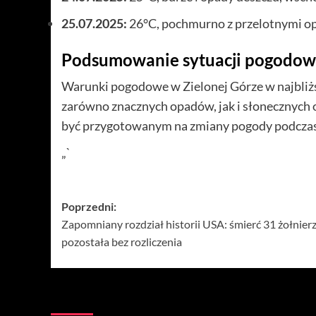
25.07.2025:
26°C, pochmurno z przelotnymi op
Podsumowanie sytuacji pogodow
Warunki pogodowe w Zielonej Górze w najbliż
zarówno znacznych opadów, jak i słonecznych
być przygotowanym na zmiany pogody podczas
„`
Zobacz
Poprzedni:
Zapomniany rozdział historii USA: śmierć 31 żołnier
wpisy
pozostała bez rozliczenia
Więcej