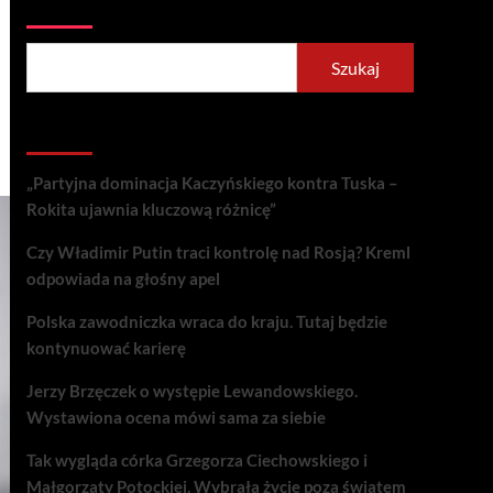
Szukaj
Szukaj
Recent Posts
„Partyjna dominacja Kaczyńskiego kontra Tuska –
Rokita ujawnia kluczową różnicę”
Czy Władimir Putin traci kontrolę nad Rosją? Kreml
odpowiada na głośny apel
Polska zawodniczka wraca do kraju. Tutaj będzie
kontynuować karierę
Jerzy Brzęczek o występie Lewandowskiego.
Wystawiona ocena mówi sama za siebie
Tak wygląda córka Grzegorza Ciechowskiego i
Małgorzaty Potockiej. Wybrała życie poza światem