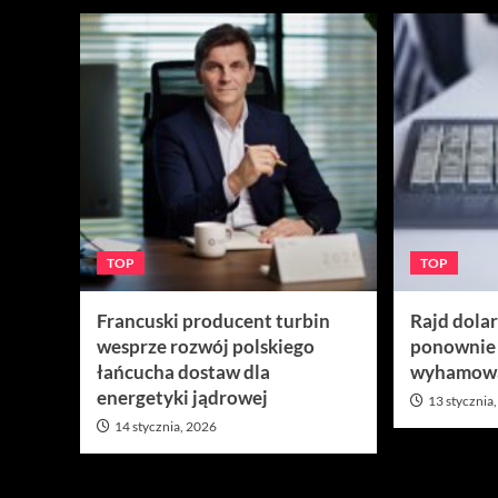
TOP
TOP
Francuski producent turbin
Rajd dola
wesprze rozwój polskiego
ponownie
łańcucha dostaw dla
wyhamow
energetyki jądrowej
13 stycznia
14 stycznia, 2026