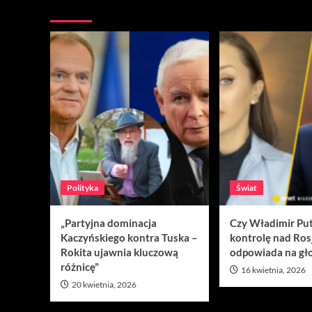
Nie przegap
Polityka
Świat
„Partyjna dominacja
Czy Władimir Put
Kaczyńskiego kontra Tuska –
kontrolę nad Ros
Rokita ujawnia kluczową
odpowiada na gło
różnicę”
16 kwietnia, 2026
20 kwietnia, 2026