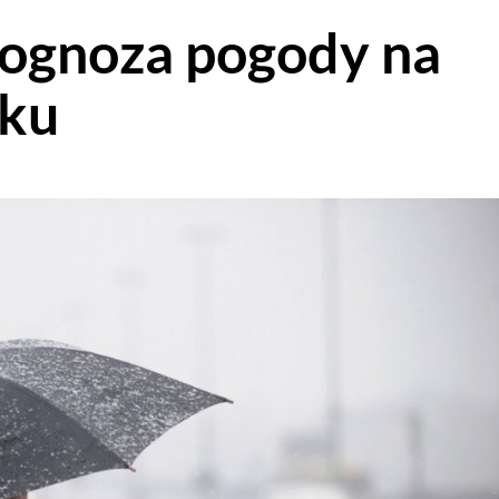
rognoza pogody na
oku