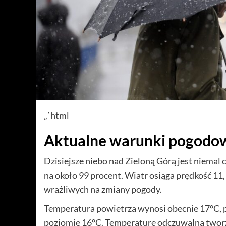
„`html
Aktualne warunki pogodow
Dzisiejsze niebo nad Zieloną Górą jest niemal
na około 99 procent. Wiatr osiąga prędkość 11
wrażliwych na zmiany pogody.
Temperatura powietrza wynosi obecnie 17°C, p
poziomie 16°C. Temperaturę odczuwalną tworzą