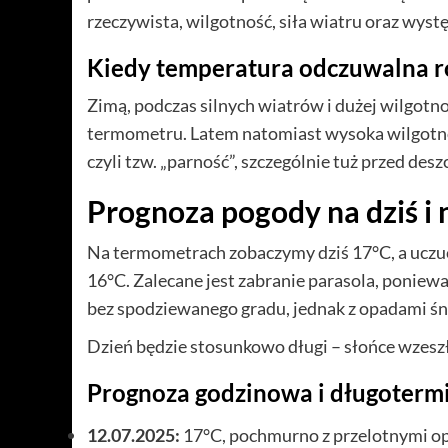
rzeczywista, wilgotność, siła wiatru oraz wy
Kiedy temperatura odczuwalna róż
Zimą, podczas silnych wiatrów i dużej wilgotno
termometru. Latem natomiast wysoka wilgotność
czyli tzw. „parność”, szczególnie tuż przed des
Prognoza pogody na dziś i n
Na termometrach zobaczymy dziś 17°C, a uczu
16°C. Zalecane jest zabranie parasola, poniew
bez spodziewanego gradu, jednak z opadami śnie
Dzień będzie stosunkowo długi – słońce wzeszło 
Prognoza godzinowa i długoter
12.07.2025:
17°C, pochmurno z przelotnymi op