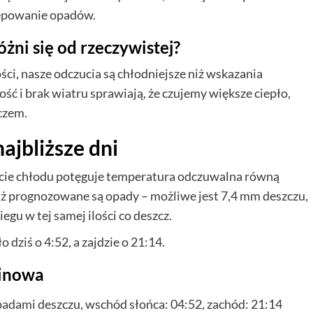
stępowanie opadów.
ni się od rzeczywistej?
ści, nasze odczucia są chłodniejsze niż wskazania
 i brak wiatru sprawiają, że czujemy większe ciepło,
zczem.
ajbliższe dni
cie chłodu potęguje temperatura odczuwalna równą
aż prognozowane są opady – możliwe jest 7,4 mm deszczu,
gu w tej samej ilości co deszcz.
dziś o 4:52, a zajdzie o 21:14.
minowa
adami deszczu, wschód słońca: 04:52, zachód: 21:14