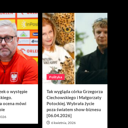
Polityka
zek o występie
Tak wygląda córka Grzegorza
kiego.
Ciechowskiego i Małgorzaty
a ocena mówi
Potockiej. Wybrała życie
bie
poza światem show-biznesu
[06.04.2026]
 2026
6 kwietnia, 2026