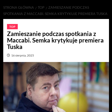
STRONA GŁÓWNA
TOP
ZAMIESZANIE PODCZAS
SPOTKANIA Z MACCABI. SEMKA KRYTYKUJE PREMIERA TUSKA
TOP
Zamieszanie podczas spotkania z
Maccabi. Semka krytykuje premiera
Tuska
16 sierpnia, 2025