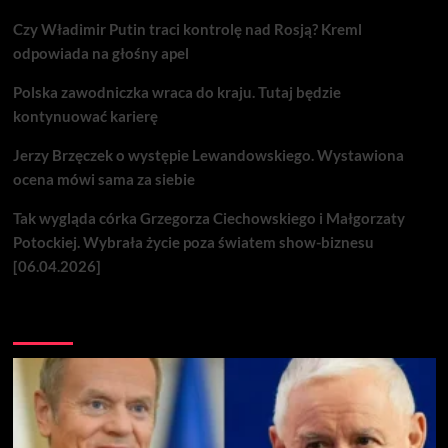
Czy Władimir Putin traci kontrolę nad Rosją? Kreml
odpowiada na głośny apel
Polska zawodniczka wraca do kraju. Tutaj będzie
kontynuować karierę
Jerzy Brzęczek o występie Lewandowskiego. Wystawiona
ocena mówi sama za siebie
Tak wygląda córka Grzegorza Ciechowskiego i Małgorzaty
Potockiej. Wybrała życie poza światem show-biznesu
[06.04.2026]
Nie przegap