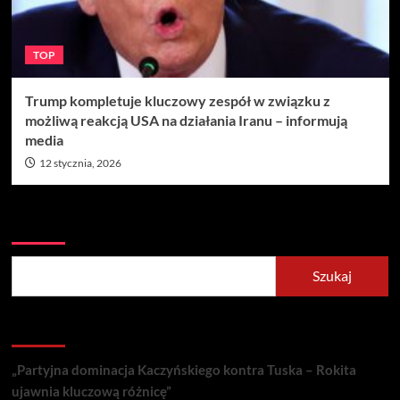
TOP
Trump kompletuje kluczowy zespół w związku z
możliwą reakcją USA na działania Iranu – informują
media
12 stycznia, 2026
Szukaj
Szukaj
Recent Posts
„Partyjna dominacja Kaczyńskiego kontra Tuska – Rokita
ujawnia kluczową różnicę”