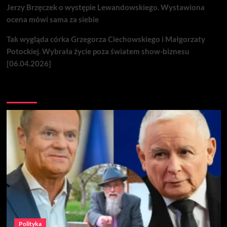
Jerzy Brzęczek o występie Lewandowskiego. Wystawiona
ocena mówi sama za siebie
Tak wygląda córka Grzegorza Ciechowskiego i Małgorzaty
Potockiej. Wybrała życie poza światem show-biznesu
[06.04.2026]
Nie przegap
Polityka