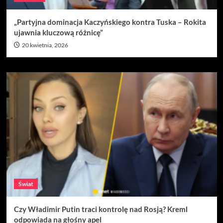
„Partyjna dominacja Kaczyńskiego kontra Tuska – Rokita
ujawnia kluczową różnicę”
20 kwietnia, 2026
Świat
Czy Władimir Putin traci kontrolę nad Rosją? Kreml
odpowiada na głośny apel