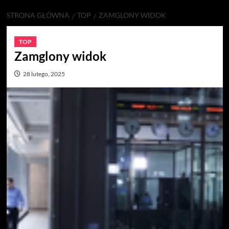
STRONA GŁÓWNA
TOP
ZAMGLONY WIDOK
TOP
Zamglony widok
28 lutego, 2025