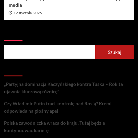
media
12 stycznia, 2026
Szukaj
Szukaj
Recent Posts
„Partyjna dominacja Kaczyńskiego kontra Tuska – Rokita
ujawnia kluczową różnicę”
Czy Władimir Putin traci kontrolę nad Rosją? Kreml
odpowiada na głośny apel
Polska zawodniczka wraca do kraju. Tutaj będzie
kontynuować karierę