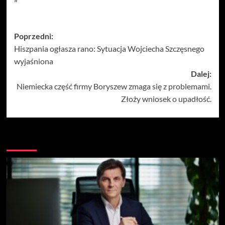
Zobacz
Poprzedni:
Hiszpania ogłasza rano: Sytuacja Wojciecha Szczęsnego
wpisy
wyjaśniona
Dalej:
Niemiecka część firmy Boryszew zmaga się z problemami.
Złoży wniosek o upadłość.
Więcej