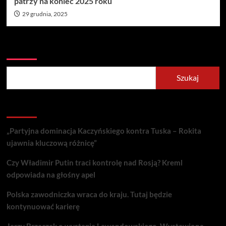
patrzy na koniec 2025 roku
29 grudnia, 2025
Szukaj
Szukaj
Recent Posts
„Partyjna dominacja Kaczyńskiego kontra Tuska – Rokita
ujawnia kluczową różnicę”
Czy Władimir Putin traci kontrolę nad Rosją? Kreml
odpowiada na głośny apel
Polska zawodniczka wraca do kraju. Tutaj będzie
kontynuować karierę
Jerzy Brzęczek o występie Lewandowskiego. Wystawiona