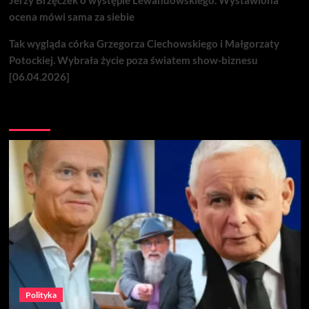
ocena mówi sama za siebie
Tak wygląda córka Grzegorza Ciechowskiego i Małgorzaty
Potockiej. Wybrała życie poza światem show-biznesu
[06.04.2026]
Nie przegap
Polityka