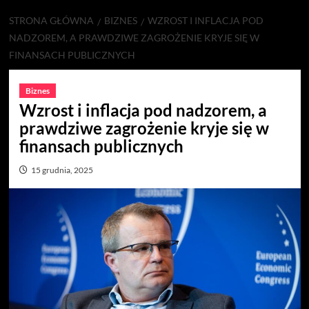
STRONA GŁÓWNA
BIZNES
WZROST I INFLACJA POD
NADZOREM, A PRAWDZIWE ZAGROŻENIE KRYJE SIĘ W
FINANSACH PUBLICZNYCH
Biznes
Wzrost i inflacja pod nadzorem, a
prawdziwe zagrożenie kryje się w
finansach publicznych
15 grudnia, 2025