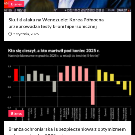
Biznes
Skutki ataku na Wenezuelę: Korea Północna
przeprowadza testy broni hipersonicznej
5 stycznia, 2026
Biznes
Branża ochroniarska i ubezpieczeniowa z optymizmem