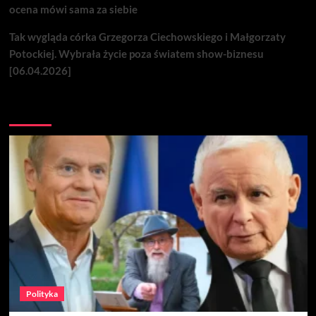
ocena mówi sama za siebie
Tak wygląda córka Grzegorza Ciechowskiego i Małgorzaty
Potockiej. Wybrała życie poza światem show-biznesu
[06.04.2026]
Nie przegap
Polityka