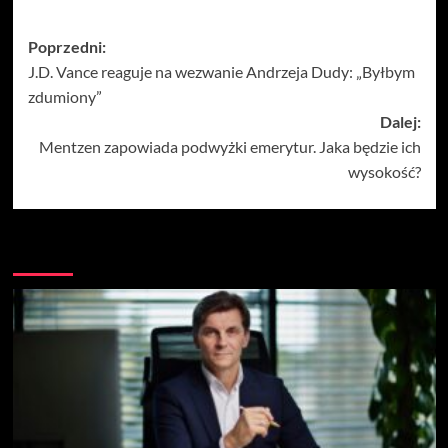
Zobacz
Poprzedni:
J.D. Vance reaguje na wezwanie Andrzeja Dudy: „Byłbym
wpisy
zdumiony”
Dalej:
Mentzen zapowiada podwyżki emerytur. Jaka będzie ich
wysokość?
Więcej