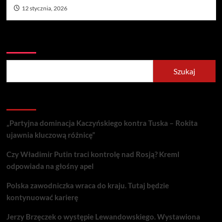
12 stycznia, 2026
Szukaj
Szukaj
Recent Posts
„Partyjna dominacja Kaczyńskiego kontra Tuska – Rokita
ujawnia kluczową różnicę”
Czy Władimir Putin traci kontrolę nad Rosją? Kreml
odpowiada na głośny apel
Polska zawodniczka wraca do kraju. Tutaj będzie
kontynuować karierę
Jerzy Brzęczek o występie Lewandowskiego. Wystawiona