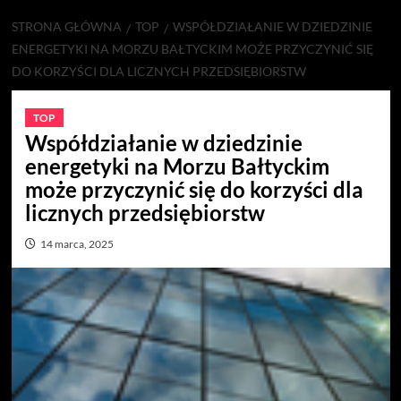
STRONA GŁÓWNA
TOP
WSPÓŁDZIAŁANIE W DZIEDZINIE
ENERGETYKI NA MORZU BAŁTYCKIM MOŻE PRZYCZYNIĆ SIĘ
DO KORZYŚCI DLA LICZNYCH PRZEDSIĘBIORSTW
TOP
Współdziałanie w dziedzinie
energetyki na Morzu Bałtyckim
może przyczynić się do korzyści dla
licznych przedsiębiorstw
14 marca, 2025