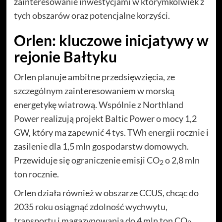
zainteresowanie inwestycjami w którymkolwiek z
tych obszarów oraz potencjalne korzyści.
Orlen: kluczowe inicjatywy w
rejonie Bałtyku
Orlen planuje ambitne przedsięwzięcia, ze
szczególnym zainteresowaniem w morską
energetykę wiatrową. Wspólnie z Northland
Power realizują projekt Baltic Power o mocy 1,2
GW, który ma zapewnić 4 tys. TWh energii rocznie i
zasilenie dla 1,5 mln gospodarstw domowych.
Przewiduje się ograniczenie emisji CO
o 2,8 mln
2
ton rocznie.
Orlen działa również w obszarze CCUS, chcąc do
2035 roku osiągnąć zdolność wychwytu,
transportu i magazynowania do 4 mln ton CO
.