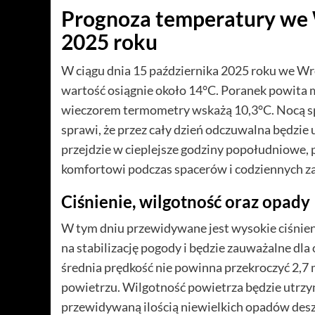
Prognoza temperatury we 
2025 roku
W ciągu dnia 15 października 2025 roku we W
wartość osiągnie około 14°C. Poranek powita 
wieczorem termometry wskażą 10,3°C. Nocą spo
sprawi, że przez cały dzień odczuwalna będzi
przejdzie w cieplejsze godziny popołudniowe, 
komfortowi podczas spacerów i codziennych za
Ciśnienie, wilgotność oraz opady
W tym dniu przewidywane jest wysokie ciśnien
na stabilizację pogody i będzie zauważalne dla
średnia prędkość nie powinna przekroczyć 2,7 
powietrzu. Wilgotność powietrza będzie utrz
przewidywaną ilością niewielkich opadów des