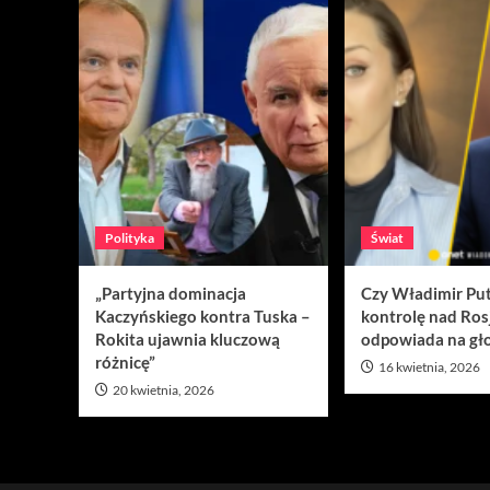
Polityka
Świat
„Partyjna dominacja
Czy Władimir Put
Kaczyńskiego kontra Tuska –
kontrolę nad Ros
Rokita ujawnia kluczową
odpowiada na gło
różnicę”
16 kwietnia, 2026
20 kwietnia, 2026