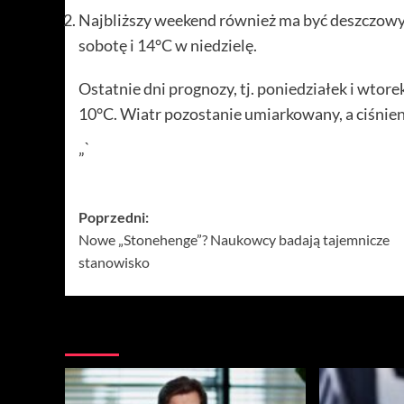
Najbliższy weekend również ma być deszczowy
sobotę i 14°C w niedzielę.
Ostatnie dni prognozy, tj. poniedziałek i wtore
10°C. Wiatr pozostanie umiarkowany, a ciśnien
„`
Zobacz
Poprzedni:
Nowe „Stonehenge”? Naukowcy badają tajemnicze
wpisy
stanowisko
Więcej