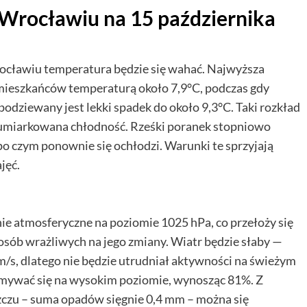
Wrocławiu na 15 października
rocławiu temperatura będzie się wahać. Najwyższa
mieszkańców temperaturą około 7,9°C, podczas gdy
dziewany jest lekki spadek do około 9,3°C. Taki rozkład
e umiarkowana chłodność. Rześki poranek stopniowo
po czym ponownie się ochłodzi. Warunki te sprzyjają
jęć.
ie atmosferyczne na poziomie 1025 hPa, co przełoży się
 osób wrażliwych na jego zmiany. Wiatr będzie słaby —
m/s, dlatego nie będzie utrudniał aktywności na świeżym
ymywać się na wysokim poziomie, wynosząc 81%. Z
zczu – suma opadów sięgnie 0,4 mm – można się