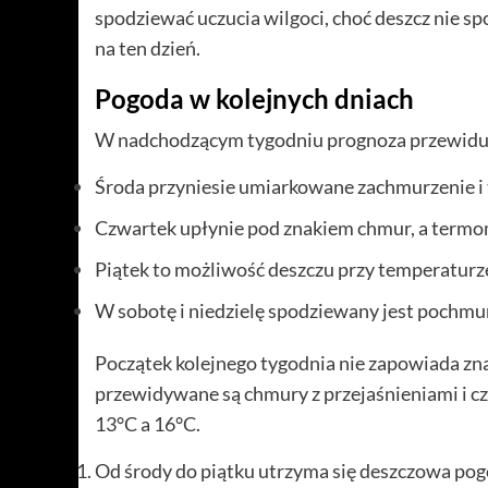
spodziewać uczucia wilgoci, choć deszcz nie s
na ten dzień.
Pogoda w kolejnych dniach
W nadchodzącym tygodniu prognoza przewiduj
Środa przyniesie umiarkowane zachmurzenie i
Czwartek upłynie pod znakiem chmur, a termo
Piątek to możliwość deszczu przy temperaturz
W sobotę i niedzielę spodziewany jest pochm
Początek kolejnego tygodnia nie zapowiada zna
przewidywane są chmury z przejaśnieniami i
13°C a 16°C.
Od środy do piątku utrzyma się deszczowa pog