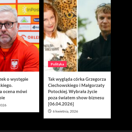
Polityka
zek o występie
Tak wygląda córka Grzegorza
kiego.
Ciechowskiego i Małgorzaty
a ocena mówi
Potockiej. Wybrała życie
bie
poza światem show-biznesu
[06.04.2026]
 2026
6 kwietnia, 2026