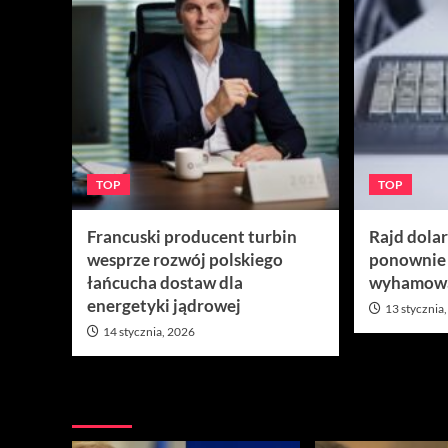
TOP
TOP
Francuski producent turbin
Rajd dola
wesprze rozwój polskiego
ponownie
łańcucha dostaw dla
wyhamow
energetyki jądrowej
13 stycznia
14 stycznia, 2026
Nie przegap