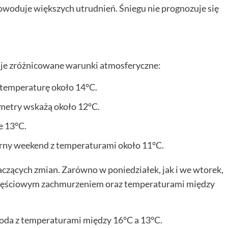
powoduje większych utrudnień. Śniegu nie prognozuje się
e zróżnicowane warunki atmosferyczne:
 temperaturę około 14°C.
metry wskażą około 12°C.
e 13°C.
urny weekend z temperaturami około 11°C.
czących zmian. Zarówno w poniedziałek, jak i we wtorek,
 częściowym zachmurzeniem oraz temperaturami między
oda z temperaturami między 16°C a 13°C.