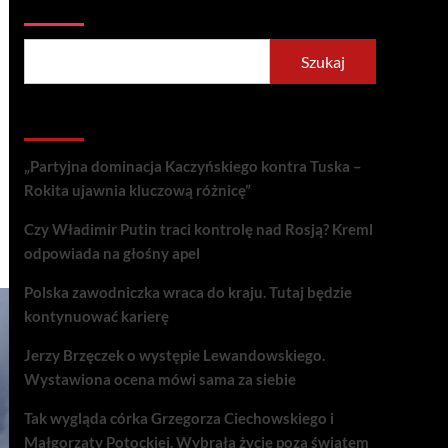
Szukaj
Szukaj
Recent Posts
„Partyjna dominacja Kaczyńskiego kontra Tuska –
Rokita ujawnia kluczową różnicę”
Czy Władimir Putin traci kontrolę nad Rosją? Kreml
odpowiada na głośny apel
Polska zawodniczka wraca do kraju. Tutaj będzie
kontynuować karierę
Jerzy Brzęczek o występie Lewandowskiego.
Wystawiona ocena mówi sama za siebie
Tak wygląda córka Grzegorza Ciechowskiego i
Małgorzaty Potockiej. Wybrała życie poza światem