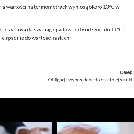
, a wartości na termometrach wyniosą około 13°C w
k, przyniosą dalszy ciąg opadów i ochłodzenie do 11°C i
ie spadnie do wartości niskich.
Dalej:
Obligacje wyprzedane do ostatniej sztuki