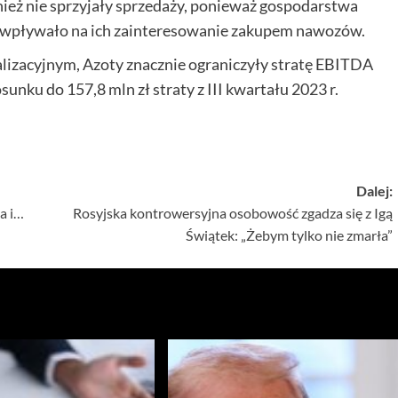
nież nie sprzyjały sprzedaży, ponieważ gospodarstwa
co wpływało na ich zainteresowanie zakupem nawozów.
lizacyjnym, Azoty znacznie ograniczyły stratę EBITDA
unku do 157,8 mln zł straty z III kwartału 2023 r.
Dalej:
a i…
Rosyjska kontrowersyjna osobowość zgadza się z Igą
Świątek: „Żebym tylko nie zmarła”