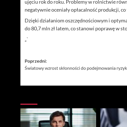
ujęciu rok do roku. Problemy w rolnictwie rów
negatywnie oceniały opłacalność produkcji, 
Dzięki działaniom oszczędnościowym i optyma
do 80,7 mln zł latem, co stanowi poprawę w stos
„`
Zobacz
Poprzedni:
Światowy wzrost skłonności do podejmowania ryzyk
wpisy
Więcej