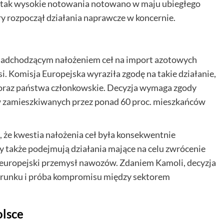
 tak wysokie notowania notowano w maju ubiegłego
y rozpoczął działania naprawcze w koncernie.
nadchodzącym nałożeniem ceł na import azotowych
si. Komisja Europejska wyraziła zgodę na takie działanie,
i oraz państwa członkowskie. Decyzja wymaga zgody
ów zamieszkiwanych przez ponad 60 proc. mieszkańców
 że kwestia nałożenia ceł była konsekwentnie
y także podejmują działania mające na celu zwrócenie
 europejski przemysł nawozów. Zdaniem Kamoli, decyzja
ierunku i próba kompromisu między sektorem
olsce