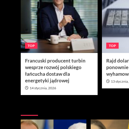
TOP
TOP
Francuski producent turbin
Rajd dola
wesprze rozwój polskiego
ponownie
łańcucha dostaw dla
wyhamow
energetyki jądrowej
13 stycznia
14 stycznia, 2026
Nie przegap