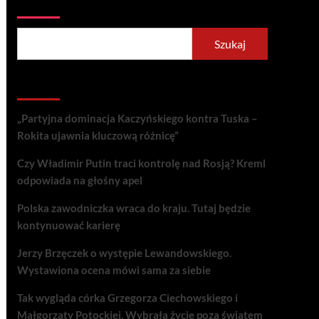
Szukaj
Szukaj
Recent Posts
„Partyjna dominacja Kaczyńskiego kontra Tuska –
Rokita ujawnia kluczową różnicę”
Czy Władimir Putin traci kontrolę nad Rosją? Kreml
odpowiada na głośny apel
Polska zawodniczka wraca do kraju. Tutaj będzie
kontynuować karierę
Jerzy Brzęczek o występie Lewandowskiego.
Wystawiona ocena mówi sama za siebie
Tak wygląda córka Grzegorza Ciechowskiego i
Małgorzaty Potockiej. Wybrała życie poza światem