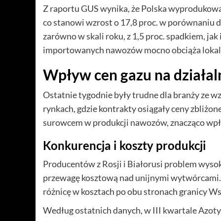
Z raportu GUS wynika, że Polska wyprodukowa
co stanowi wzrost o 17,8 proc. w porównaniu d
zarówno w skali roku, z 1,5 proc. spadkiem, jak 
importowanych nawozów mocno obciąża lokaln
Wpływ cen gazu na działa
Ostatnie tygodnie były trudne dla branży ze w
rynkach, gdzie kontrakty osiągały ceny zbliż
surowcem w produkcji nawozów, znacząco wpły
Konkurencja i koszty produkcji
Producentów z Rosji i Białorusi problem wysok
przewagę kosztową nad unijnymi wytwórcami. 
różnicę w kosztach po obu stronach granicy W
Według ostatnich danych, w III kwartale Azot