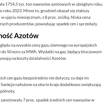
ła 1754,5 tys. ton nawozów azotowych w ubiegłym roku,
o roku 2023. Mimo to, grudzień okazał się słabszy
i w ujęciu miesięcznym, z 8 proc. zniżką. Niska cena
ych producentów, powodując spadek cen i sprzedaży.
lność Azotów
zględu na wysokie ceny gazu ziemnego na europejskich
one do 50 euro za MWh. Wydatki na gaz, będący kluczowym
wają na koszty działalności Azotów.
ich cen gazu bezpośrednio nie dotyczy, co daje im
Sankcje nałożone na oba te kraje dodatkowo zwiększają
spólnoty.
y zanotowały 7 proc. spadek średnich cen nawozów w