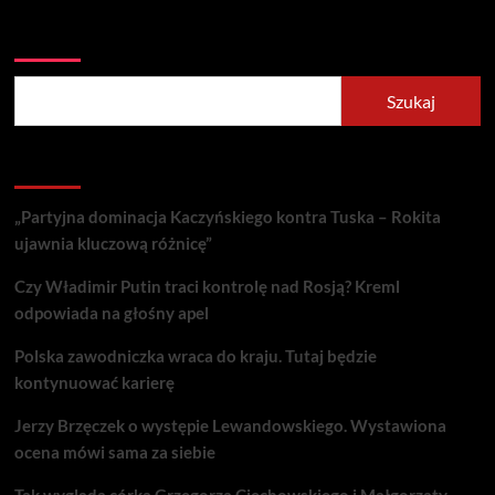
Szukaj
Szukaj
Recent Posts
„Partyjna dominacja Kaczyńskiego kontra Tuska – Rokita
ujawnia kluczową różnicę”
Czy Władimir Putin traci kontrolę nad Rosją? Kreml
odpowiada na głośny apel
Polska zawodniczka wraca do kraju. Tutaj będzie
kontynuować karierę
Jerzy Brzęczek o występie Lewandowskiego. Wystawiona
ocena mówi sama za siebie