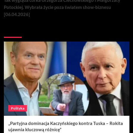
Tak wygląda córka Grzegorza Ciechowskiego i Małgorzaty
Potockiej. Wybrała życie poza światem show-biznesu
[06.04.2026]
Nie przegap
Polityka
„Partyjna dominacja Kaczyńskiego kontra Tuska – Rokita
ujawnia kluczową różnicę”