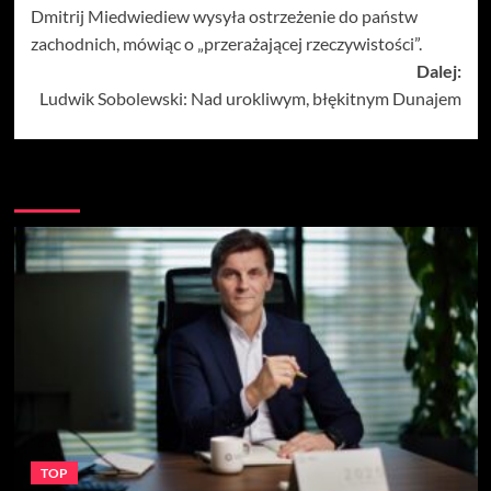
Dmitrij Miedwiediew wysyła ostrzeżenie do państw
wpisy
zachodnich, mówiąc o „przerażającej rzeczywistości”.
Dalej:
Ludwik Sobolewski: Nad urokliwym, błękitnym Dunajem
Więcej
TOP