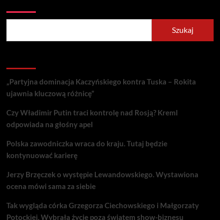
Szukaj
Recent Posts
„Partyjna dominacja Kaczyńskiego kontra Tuska – Rokita
ujawnia kluczową różnicę”
Czy Władimir Putin traci kontrolę nad Rosją? Kreml
odpowiada na głośny apel
Polska zawodniczka wraca do kraju. Tutaj będzie
kontynuować karierę
Jerzy Brzęczek o występie Lewandowskiego. Wystawiona
ocena mówi sama za siebie
Tak wygląda córka Grzegorza Ciechowskiego i Małgorzaty
Potockiej. Wybrała życie poza światem show-biznesu