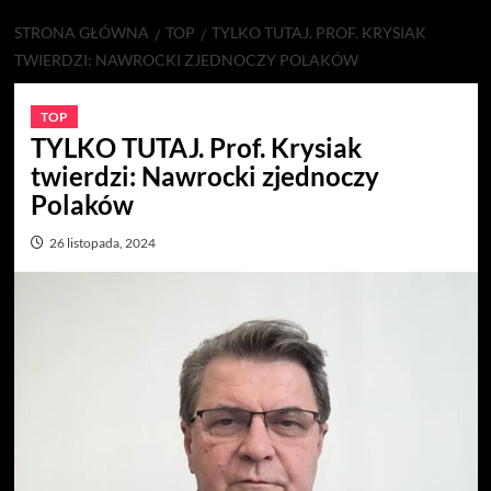
STRONA GŁÓWNA
TOP
TYLKO TUTAJ. PROF. KRYSIAK
TWIERDZI: NAWROCKI ZJEDNOCZY POLAKÓW
TOP
TYLKO TUTAJ. Prof. Krysiak
twierdzi: Nawrocki zjednoczy
Polaków
26 listopada, 2024