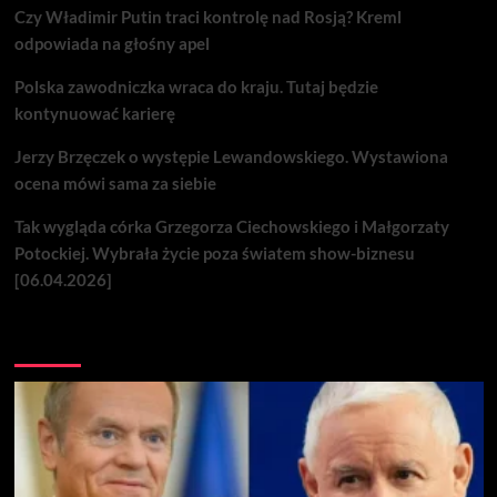
Czy Władimir Putin traci kontrolę nad Rosją? Kreml
odpowiada na głośny apel
Polska zawodniczka wraca do kraju. Tutaj będzie
kontynuować karierę
Jerzy Brzęczek o występie Lewandowskiego. Wystawiona
ocena mówi sama za siebie
Tak wygląda córka Grzegorza Ciechowskiego i Małgorzaty
Potockiej. Wybrała życie poza światem show-biznesu
[06.04.2026]
Nie przegap