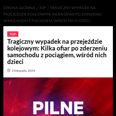
STRONA GŁÓWNA
TOP
TRAGICZNY WYPADEK NA
PRZEJEŹDZIE KOLEJOWYM: KILKA OFIAR PO ZDERZENIU
SAMOCHODU Z POCIĄGIEM, WŚRÓD NICH DZIECI
TOP
Tragiczny wypadek na przejeździe
kolejowym: Kilka ofiar po zderzeniu
samochodu z pociągiem, wśród nich
dzieci
3 listopada, 2024