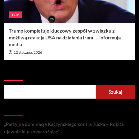
TOP
Trump kompletuje kluczowy zespół w związku z
możliwą reakcją USA na działania Iranu – informują
media
12 stycznia, 2026
Szukaj
Szukaj
Recent Posts
„Partyjna dominacja Kaczyńskiego kontra Tuska – Rokita
ujawnia kluczową różnicę”