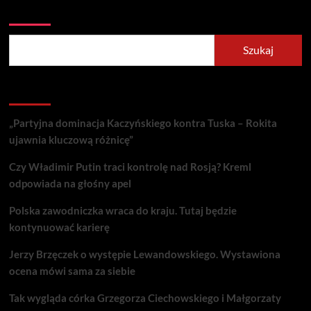
Szukaj
Szukaj
Recent Posts
„Partyjna dominacja Kaczyńskiego kontra Tuska – Rokita
ujawnia kluczową różnicę”
Czy Władimir Putin traci kontrolę nad Rosją? Kreml
odpowiada na głośny apel
Polska zawodniczka wraca do kraju. Tutaj będzie
kontynuować karierę
Jerzy Brzęczek o występie Lewandowskiego. Wystawiona
ocena mówi sama za siebie
Tak wygląda córka Grzegorza Ciechowskiego i Małgorzaty