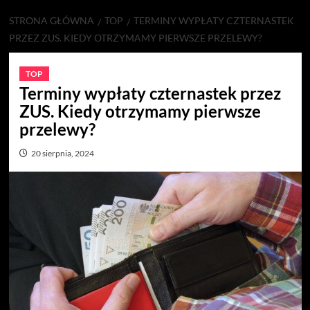
STRONA GŁÓWNA
TOP
TERMINY WYPŁATY CZTERNASTEK
PRZEZ ZUS. KIEDY OTRZYMAMY PIERWSZE PRZELEWY?
TOP
Terminy wypłaty czternastek przez
ZUS. Kiedy otrzymamy pierwsze
przelewy?
20 sierpnia, 2024