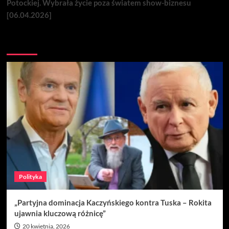
Potockiej. Wybrała życie poza światem show-biznesu
[06.04.2026]
Nie przegap
Polityka
„Partyjna dominacja Kaczyńskiego kontra Tuska – Rokita
ujawnia kluczową różnicę”
20 kwietnia, 2026