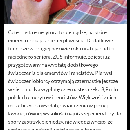
Czternasta emerytura to pieniądze, na które
emeryci czekają z niecierpliwością. Dodatkowe
fundusze w drugiej połowie roku uratują budżet
niejednego seniora. ZUS informuje, że jest już
przygotowany na wypłatę dodatkowego
świadczenia dla emerytów i rencistów. Pierwsi
świadczeniobiorcy otrzymają czternastkę jeszcze
w sierpniu. Na wypłatę czternastek czeka 8,9 mln
polskich emerytów i rencistów. Większość z nich
może liczyć na wypłatę świadczenia w pełnej
kwocie, równej wysokości najniższej emerytury. To
spory zastrzyk pieniędzy, nic więc dziwnego, że
seniorzy z niecierpliwością oczekują na to