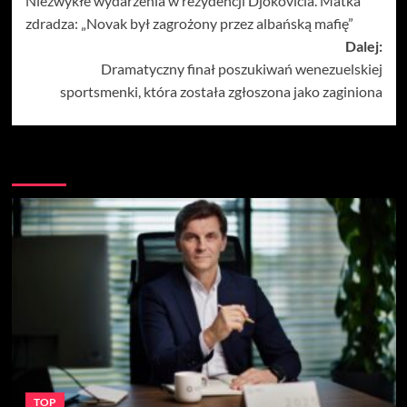
Niezwykłe wydarzenia w rezydencji Djokovicia. Matka
wpisy
zdradza: „Novak był zagrożony przez albańską mafię”
Dalej:
Dramatyczny finał poszukiwań wenezuelskiej
sportsmenki, która została zgłoszona jako zaginiona
Więcej
TOP