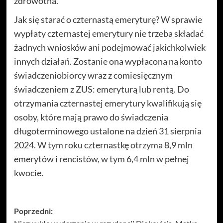
zdrowotna.
Jak się starać o czternastą emeryturę? W sprawie
wypłaty czternastej emerytury nie trzeba składać
żadnych wniosków ani podejmować jakichkolwiek
innych działań. Zostanie ona wypłacona na konto
świadczeniobiorcy wraz z comiesięcznym
świadczeniem z ZUS: emeryturą lub rentą. Do
otrzymania czternastej emerytury kwalifikują się
osoby, które mają prawo do świadczenia
długoterminowego ustalone na dzień 31 sierpnia
2024. W tym roku czternastkę otrzyma 8,9 mln
emerytów i rencistów, w tym 6,4 mln w pełnej
kwocie.
Zobacz
Poprzedni: