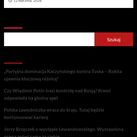
12 stycznia, 2026
Szukaj
Szukaj
Recent Posts
„Partyjna dominacja Kaczyńskiego kontra Tuska – Rokita
ujawnia kluczową różnicę”
Czy Władimir Putin traci kontrolę nad Rosją? Kreml
odpowiada na głośny apel
Polska zawodniczka wraca do kraju. Tutaj będzie
kontynuować karierę
Jerzy Brzęczek o występie Lewandowskiego. Wystawiona
ocena mówi sama za siebie