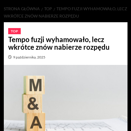
STRONA GŁÓWNA
TOP
TEMPO FUZJI WYHAMOWAŁO, LECZ
WKRÓTCE ZNÓW NABIERZE ROZPĘDU
TOP
Tempo fuzji wyhamowało, lecz
wkrótce znów nabierze rozpędu
9 października, 2025