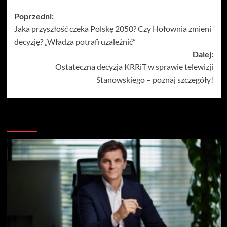
Zobacz
Poprzedni:
Jaka przyszłość czeka Polskę 2050? Czy Hołownia zmieni
wpisy
decyzję? „Władza potrafi uzależnić”
Dalej:
Ostateczna decyzja KRRiT w sprawie telewizji
Stanowskiego – poznaj szczegóły!
Więcej