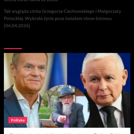
Tak wygląda córka Grzegorza Ciechowskiego i Małgorzaty
Potockiej. Wybrała życie poza światem show-biznesu
[06.04.2026]
Nie przegap
Polityka