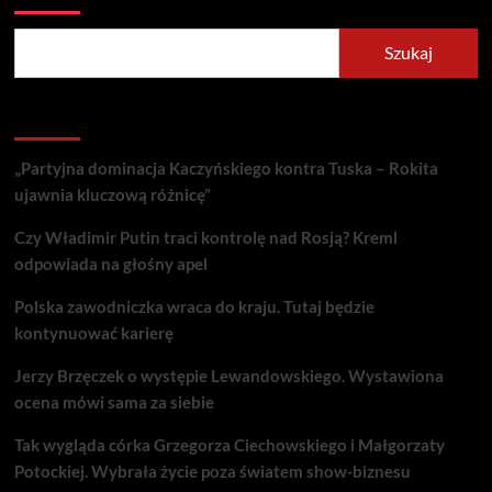
Szukaj
Recent Posts
„Partyjna dominacja Kaczyńskiego kontra Tuska – Rokita
ujawnia kluczową różnicę”
Czy Władimir Putin traci kontrolę nad Rosją? Kreml
odpowiada na głośny apel
Polska zawodniczka wraca do kraju. Tutaj będzie
kontynuować karierę
Jerzy Brzęczek o występie Lewandowskiego. Wystawiona
ocena mówi sama za siebie
Tak wygląda córka Grzegorza Ciechowskiego i Małgorzaty
Potockiej. Wybrała życie poza światem show-biznesu