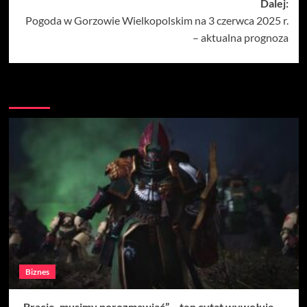
Dalej:
Pogoda w Gorzowie Wielkopolskim na 3 czerwca 2025 r.
– aktualna prognoza
Więcej
Biznes
„Bracie, musimy porozmawiać” – ten cytat wywołuje