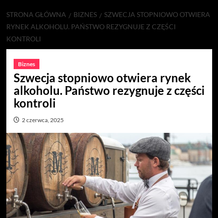
STRONA GŁÓWNA
BIZNES
SZWECJA STOPNIOWO OTWIERA
RYNEK ALKOHOLU. PAŃSTWO REZYGNUJE Z CZĘŚCI
KONTROLI
Biznes
Szwecja stopniowo otwiera rynek
alkoholu. Państwo rezygnuje z części
kontroli
2 czerwca, 2025