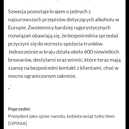
Szwecja pozostaje krajem o jednych z
najsurowszych przepisów dotyczących alkoholu w
Europie. Zwolennicy bardziej rygorystycznych
rozwiązań obawiają się, że bezpośrednia sprzedaż
przyczyni się do wzrostu spożycia trunków.
Jednocześnie w kraju działa około 600 niewielkich
browarów, destylarni oraz winnic, które teraz mają
szansę na bezpośredni kontakt z klientami, choć w
mocno ograniczonym zakresie.
„`
Zobacz
Poprzedni:
Prezydent jako ojciec narodu, kobieta wciąż tylko tłem
wpisy
[OPINIA]