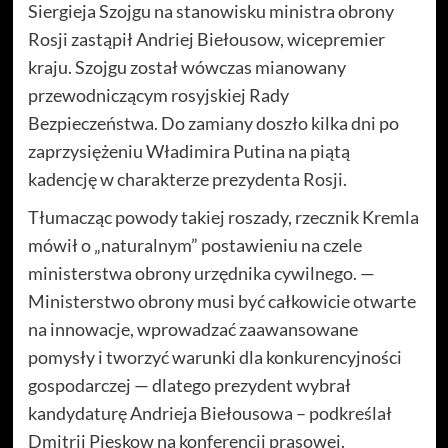
Siergieja Szojgu na stanowisku ministra obrony
Rosji zastąpił Andriej Biełousow, wicepremier
kraju. Szojgu został wówczas mianowany
przewodniczącym rosyjskiej Rady
Bezpieczeństwa. Do zamiany doszło kilka dni po
zaprzysiężeniu Władimira Putina na piątą
kadencję w charakterze prezydenta Rosji.
Tłumacząc powody takiej roszady, rzecznik Kremla
mówił o „naturalnym” postawieniu na czele
ministerstwa obrony urzędnika cywilnego. —
Ministerstwo obrony musi być całkowicie otwarte
na innowacje, wprowadzać zaawansowane
pomysły i tworzyć warunki dla konkurencyjności
gospodarczej — dlatego prezydent wybrał
kandydaturę Andrieja Biełousowa – podkreślał
Dmitrij Pieskow na konferencji prasowej.