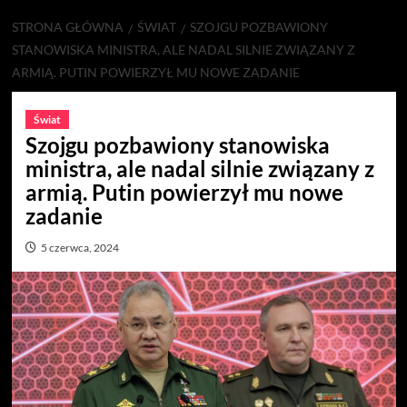
STRONA GŁÓWNA
ŚWIAT
SZOJGU POZBAWIONY
STANOWISKA MINISTRA, ALE NADAL SILNIE ZWIĄZANY Z
ARMIĄ. PUTIN POWIERZYŁ MU NOWE ZADANIE
Świat
Szojgu pozbawiony stanowiska
ministra, ale nadal silnie związany z
armią. Putin powierzył mu nowe
zadanie
5 czerwca, 2024