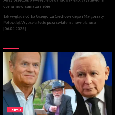
Jerzy Brzęczek o występie Lewandowskiego. Wystawiona
ocena mówi sama za siebie
Tak wygląda córka Grzegorza Ciechowskiego i Małgorzaty
Potockiej. Wybrała życie poza światem show-biznesu
[06.04.2026]
Nie przegap
Polityka