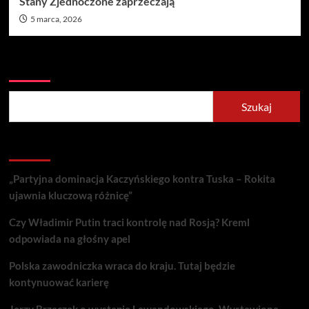
Stany Zjednoczone zaprzeczają
5 marca, 2026
Szukaj
Szukaj
Recent Posts
„Partyjna dominacja Kaczyńskiego kontra Tuska – Rokita
ujawnia kluczową różnicę”
Czy Władimir Putin traci kontrolę nad Rosją? Kreml
odpowiada na głośny apel
Polska zawodniczka wraca do kraju. Tutaj będzie
kontynuować karierę