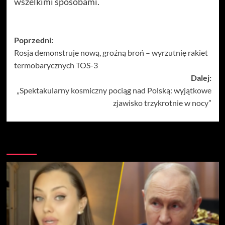
wszelkimi sposobami.
Zobacz
Poprzedni:
Rosja demonstruje nową, groźną broń – wyrzutnię rakiet
wpisy
termobarycznych TOS-3
Dalej:
„Spektakularny kosmiczny pociąg nad Polską: wyjątkowe
zjawisko trzykrotnie w nocy”
Więcej