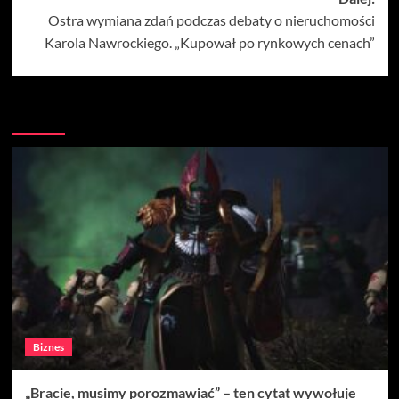
Ostra wymiana zdań podczas debaty o nieruchomości
Karola Nawrockiego. „Kupował po rynkowych cenach”
Więcej
Biznes
„Bracie, musimy porozmawiać” – ten cytat wywołuje