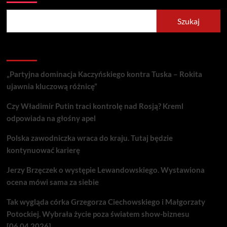
Szukaj
Recent Posts
„Partyjna dominacja Kaczyńskiego kontra Tuska – Rokita
ujawnia kluczową różnicę”
Czy Władimir Putin traci kontrolę nad Rosją? Kreml
odpowiada na głośny apel
Polska zawodniczka wraca do kraju. Tutaj będzie
kontynuować karierę
Jerzy Brzęczek o występie Lewandowskiego. Wystawiona
ocena mówi sama za siebie
Tak wygląda córka Grzegorza Ciechowskiego i Małgorzaty
Potockiej. Wybrała życie poza światem show-biznesu
[06.04.2026]