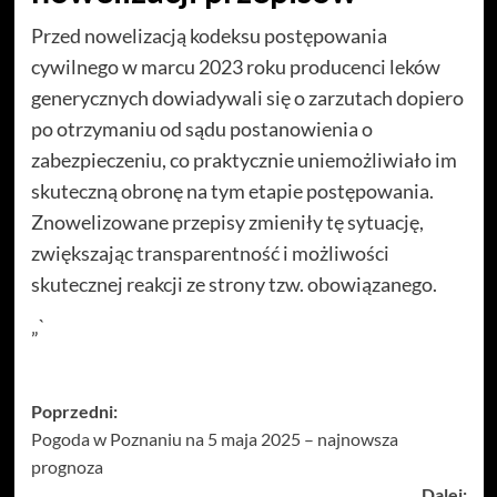
Przed nowelizacją kodeksu postępowania
cywilnego w marcu 2023 roku producenci leków
generycznych dowiadywali się o zarzutach dopiero
po otrzymaniu od sądu postanowienia o
zabezpieczeniu, co praktycznie uniemożliwiało im
skuteczną obronę na tym etapie postępowania.
Znowelizowane przepisy zmieniły tę sytuację,
zwiększając transparentność i możliwości
skutecznej reakcji ze strony tzw. obowiązanego.
„`
Zobacz
Poprzedni:
Pogoda w Poznaniu na 5 maja 2025 – najnowsza
wpisy
prognoza
Dalej: