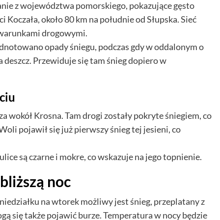
ranie z województwa pomorskiego, pokazujące gęsto
i Koczała, około 80 km na południe od Słupska. Sieć
 warunkami drogowymi.
 odnotowano opady śniegu, podczas gdy w oddalonym o
 deszcz. Przewiduje się tam śnieg dopiero w
ciu
za wokół Krosna. Tam drogi zostały pokryte śniegiem, co
li pojawił się już pierwszy śnieg tej jesieni, co
ice są czarne i mokre, co wskazuje na jego topnienie.
liższą noc
niedziałku na wtorek możliwy jest śnieg, przeplatany z
ą się także pojawić burze. Temperatura w nocy będzie