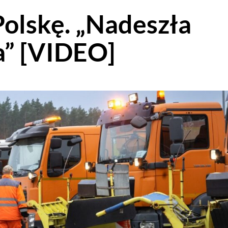
olskę. „Nadeszła
a” [VIDEO]