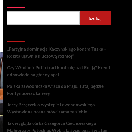
Szukaj
Szukaj
Recent Posts
„Partyjna dominacja Kaczyńskiego kontra Tuska –
Rokita ujawnia kluczową różnicę”
Czy Władimir Putin traci kontrolę nad Rosją? Kreml
odpowiada na głośny apel
Polska zawodniczka wraca do kraju. Tutaj będzie
kontynuować karierę
Jerzy Brzęczek o występie Lewandowskiego.
Wystawiona ocena mówi sama za siebie
Tak wygląda córka Grzegorza Ciechowskiego i
Małgorzaty Potockiej. Wybrała życie poza światem