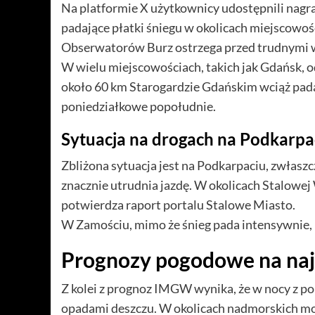
Na platformie X użytkownicy udostępnili nag
padające płatki śniegu w okolicach miejscowośc
Obserwatorów Burz ostrzega przed trudnymi
W wielu miejscowościach, takich jak Gdańsk,
około 60 km Starogardzie Gdańskim wciąż pada
poniedziałkowe popołudnie.
Sytuacja na drogach na Podkarpa
Zbliżona sytuacja jest na Podkarpaciu, zwłaszc
znacznie utrudnia jazdę. W okolicach Stalowej Wo
potwierdza raport portalu Stalowe Miasto.
W Zamościu, mimo że śnieg pada intensywnie, ul
Prognozy pogodowe na najb
Z kolei z prognoz IMGW wynika, że w nocy z po
opadami deszczu. W okolicach nadmorskich mog