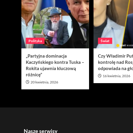
Polityka
Świat
„Partyjna dominacja
Czy Władimir Put
Kaczyńskiego kontra Tuska –
kontrolę nad Ros
Rokita ujawnia kluczową
odpowiada na gło
różnicę”
16 kwietnia, 2026
20 kwietnia, 2026
Nasze serwisy