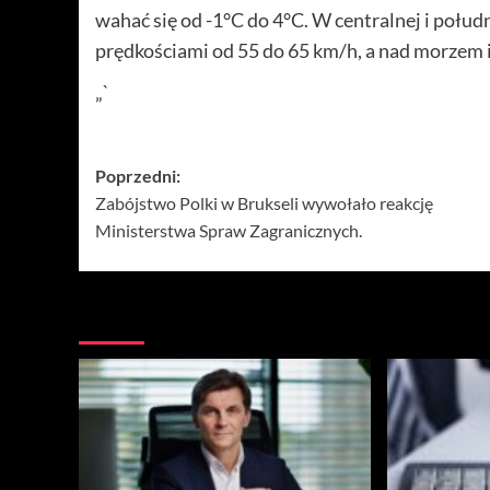
wahać się od -1°C do 4°C. W centralnej i połud
prędkościami od 55 do 65 km/h, a nad morzem 
„`
Zobacz
Poprzedni:
Zabójstwo Polki w Brukseli wywołało reakcję
wpisy
Ministerstwa Spraw Zagranicznych.
Więcej