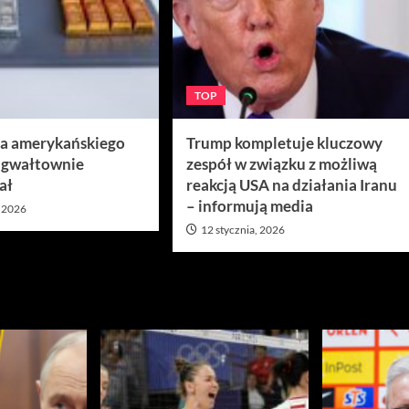
TOP
ra amerykańskiego
Trump kompletuje kluczowy
 gwałtownie
zespół w związku z możliwą
ał
reakcją USA na działania Iranu
– informują media
, 2026
12 stycznia, 2026