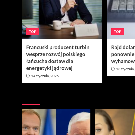
TOP
TOP
Francuski producent turbin
Rajd dola
wesprze rozwój polskiego
ponownie
łańcucha dostaw dla
wyhamow
energetyki jądrowej
13 stycznia
14 stycznia, 2026
Nie przegap