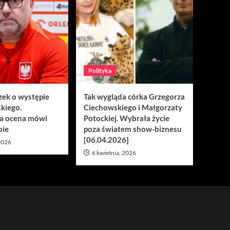
Polityka
zek o występie
Tak wygląda córka Grzegorza
kiego.
Ciechowskiego i Małgorzaty
a ocena mówi
Potockiej. Wybrała życie
bie
poza światem show-biznesu
[06.04.2026]
 2026
6 kwietnia, 2026