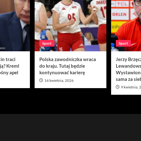
Sport
Sport
in traci
Polska zawodniczka wraca
Jerzy Brzęc
ją? Kreml
do kraju. Tutaj będzie
Lewandows
śny apel
kontynuować karierę
Wystawion
sama za sie
16 kwietnia, 2026
9 kwietnia,