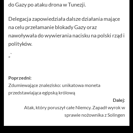
do Gazy po ataku drona w Tunezji.
Delegacja zapowiedziała dalsze działania mające
na celu przełamanie blokady Gazy oraz
nawoływała do wywierania nacisku na polski rząd i
polityków.
„`
Zobacz
Poprzedni:
Zdumiewające znalezisko: unikatowa moneta
wpisy
przedstawiająca egipską królową
Dalej:
Atak, który poruszył całe Niemcy. Zapadł wyrok w
sprawie nożownika z Solingen