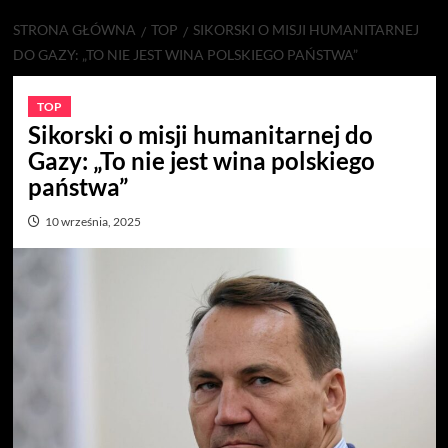
STRONA GŁÓWNA
TOP
SIKORSKI O MISJI HUMANITARNEJ
DO GAZY: „TO NIE JEST WINA POLSKIEGO PAŃSTWA”
TOP
Sikorski o misji humanitarnej do
Gazy: „To nie jest wina polskiego
państwa”
10 września, 2025