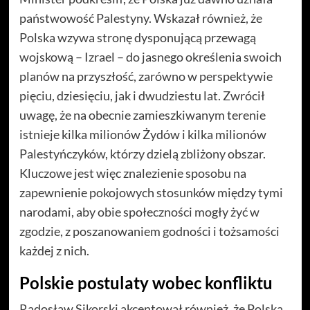
państwowość Palestyny. Wskazał również, że
Polska wzywa stronę dysponującą przewagą
wojskową – Izrael – do jasnego określenia swoich
planów na przyszłość, zarówno w perspektywie
pięciu, dziesięciu, jak i dwudziestu lat. Zwrócił
uwagę, że na obecnie zamieszkiwanym terenie
istnieje kilka milionów Żydów i kilka milionów
Palestyńczyków, którzy dzielą zbliżony obszar.
Kluczowe jest więc znalezienie sposobu na
zapewnienie pokojowych stosunków między tymi
narodami, aby obie społeczności mogły żyć w
zgodzie, z poszanowaniem godności i tożsamości
każdej z nich.
Polskie postulaty wobec konfliktu
Radosław Sikorski akcentował również, że Polska