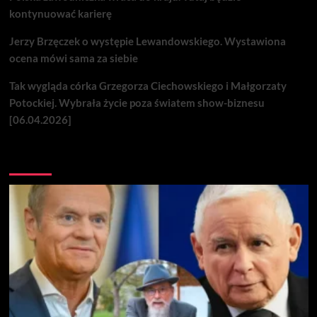
kontynuować karierę
Jerzy Brzęczek o występie Lewandowskiego. Wystawiona
ocena mówi sama za siebie
Tak wygląda córka Grzegorza Ciechowskiego i Małgorzaty
Potockiej. Wybrała życie poza światem show-biznesu
[06.04.2026]
Nie przegap