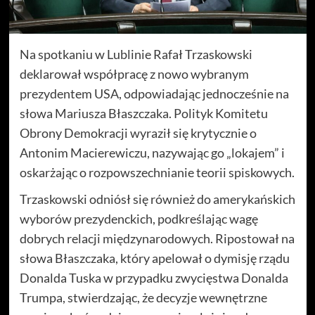
Na spotkaniu w Lublinie Rafał Trzaskowski
deklarował współpracę z nowo wybranym
prezydentem USA, odpowiadając jednocześnie na
słowa Mariusza Błaszczaka. Polityk Komitetu
Obrony Demokracji wyraził się krytycznie o
Antonim Macierewiczu, nazywając go „lokajem” i
oskarżając o rozpowszechnianie teorii spiskowych.
Trzaskowski odniósł się również do amerykańskich
wyborów prezydenckich, podkreślając wagę
dobrych relacji międzynarodowych. Ripostował na
słowa Błaszczaka, który apelował o dymisję rządu
Donalda Tuska w przypadku zwycięstwa Donalda
Trumpa, stwierdzając, że decyzje wewnętrzne