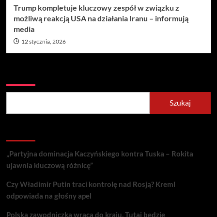
Trump kompletuje kluczowy zespół w związku z
możliwą reakcją USA na działania Iranu – informują
media
12 stycznia, 2026
Szukaj
Szukaj
Recent Posts
„Partyjna dominacja Kaczyńskiego kontra Tuska – Rokita
ujawnia kluczową różnicę”
Czy Władimir Putin traci kontrolę nad Rosją? Kreml
odpowiada na głośny apel
Polska zawodniczka wraca do kraju. Tutaj będzie