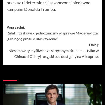
przekazu i determinacji zakończonej niedawno
kampanii Donalda Trumpa.
Zobacz
Poprzedni:
Rafał Trzaskowski jednoznaczny w sprawie Macierewicza:
wpisy
„Nie będę prosił o ułaskawienie”
Dalej:
Niesamowity myśliwiec ze skręconymi śrubami – tylko w
Chinach! Odkryj rosyjski cud dostępny na Aliexpress
Więcej