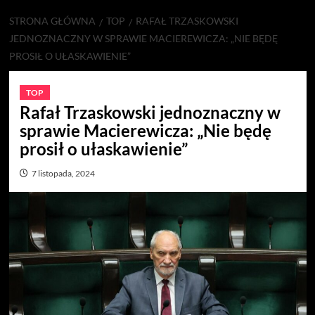
STRONA GŁÓWNA
TOP
RAFAŁ TRZASKOWSKI
JEDNOZNACZNY W SPRAWIE MACIEREWICZA: „NIE BĘDĘ
PROSIŁ O UŁASKAWIENIE”
TOP
Rafał Trzaskowski jednoznaczny w
sprawie Macierewicza: „Nie będę
prosił o ułaskawienie”
7 listopada, 2024