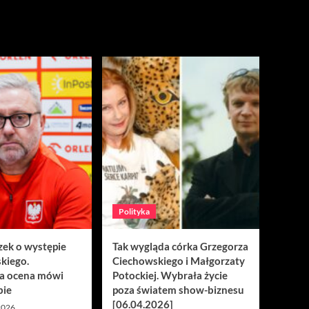
Polityka
zek o występie
Tak wygląda córka Grzegorza
kiego.
Ciechowskiego i Małgorzaty
a ocena mówi
Potockiej. Wybrała życie
bie
poza światem show-biznesu
[06.04.2026]
 2026