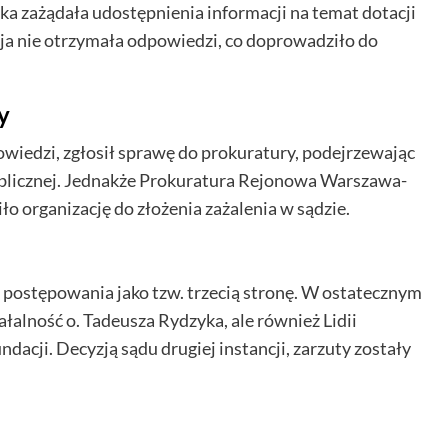
 zażądała udostępnienia informacji na temat dotacji
acja nie otrzymała odpowiedzi, co doprowadziło do
y
iedzi, zgłosił sprawę do prokuratury, podejrzewając
ublicznej. Jednakże Prokuratura Rejonowa Warszawa-
ło organizację do złożenia zażalenia w sądzie.
o postępowania jako tzw. trzecią stronę. W ostatecznym
ałalność o. Tadeusza Rydzyka, ale również Lidii
acji. Decyzją sądu drugiej instancji, zarzuty zostały