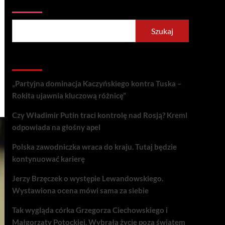
Szukaj
Szukaj
Recent Posts
„Partyjna dominacja Kaczyńskiego kontra Tuska –
Rokita ujawnia kluczową różnicę”
Czy Władimir Putin traci kontrolę nad Rosją? Kreml
odpowiada na głośny apel
Polska zawodniczka wraca do kraju. Tutaj będzie
kontynuować karierę
Jerzy Brzęczek o występie Lewandowskiego.
Wystawiona ocena mówi sama za siebie
Tak wygląda córka Grzegorza Ciechowskiego i
Małgorzaty Potockiej. Wybrała życie poza światem