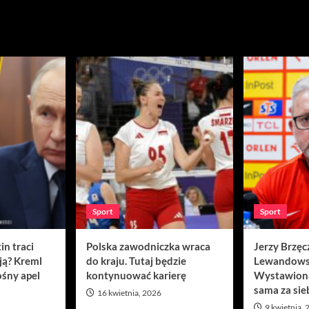
Sport
Sport
in traci
Polska zawodniczka wraca
Jerzy Brzęc
ją? Kreml
do kraju. Tutaj będzie
Lewandows
śny apel
kontynuować karierę
Wystawion
sama za sie
16 kwietnia, 2026
9 kwietnia,