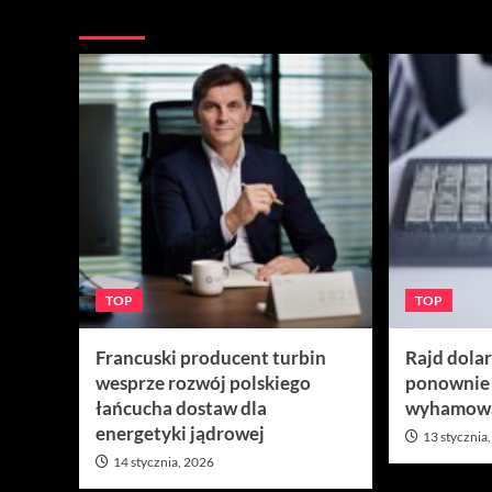
Więcej
TOP
TOP
Francuski producent turbin
Rajd dola
wesprze rozwój polskiego
ponownie
łańcucha dostaw dla
wyhamow
energetyki jądrowej
13 stycznia
14 stycznia, 2026