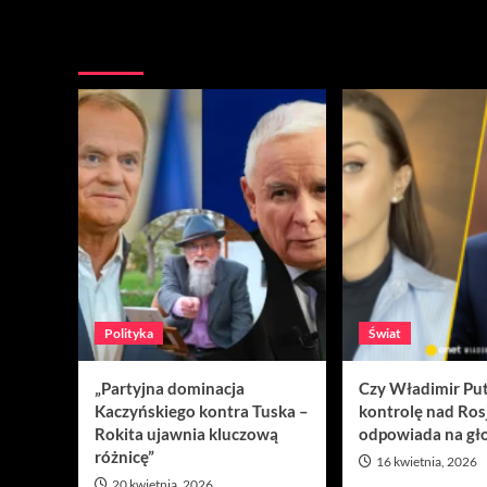
Nie przegap
Polityka
Świat
„Partyjna dominacja
Czy Władimir Put
Kaczyńskiego kontra Tuska –
kontrolę nad Ros
Rokita ujawnia kluczową
odpowiada na gło
różnicę”
16 kwietnia, 2026
20 kwietnia, 2026