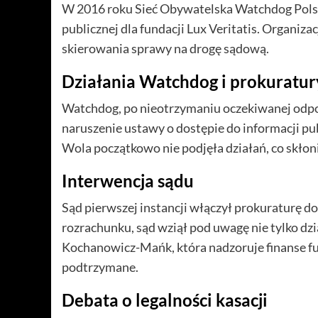
W 2016 roku Sieć Obywatelska Watchdog Polska
publicznej dla fundacji Lux Veritatis. Organiz
skierowania sprawy na drogę sądową.
Działania Watchdog i prokuratur
Watchdog, po nieotrzymaniu oczekiwanej odpow
naruszenie ustawy o dostępie do informacji p
Wola początkowo nie podjęła działań, co skłoni
Interwencja sądu
Sąd pierwszej instancji włączył prokuraturę d
rozrachunku, sąd wziął pod uwagę nie tylko dzi
Kochanowicz-Mańk, która nadzoruje finanse fund
podtrzymane.
Debata o legalności kasacji