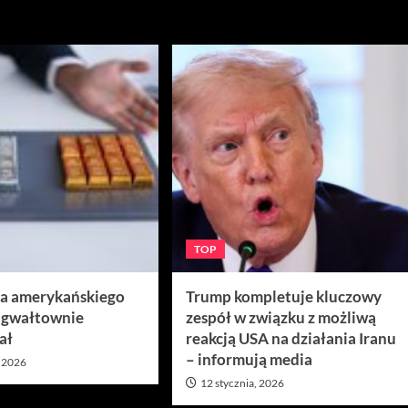
TOP
ra amerykańskiego
Trump kompletuje kluczowy
 gwałtownie
zespół w związku z możliwą
ał
reakcją USA na działania Iranu
– informują media
, 2026
12 stycznia, 2026