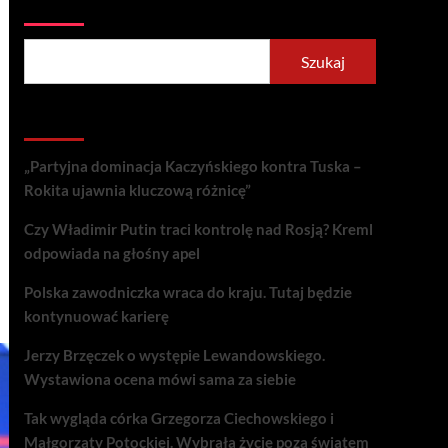
Szukaj
Szukaj
Recent Posts
„Partyjna dominacja Kaczyńskiego kontra Tuska –
Rokita ujawnia kluczową różnicę”
Czy Władimir Putin traci kontrolę nad Rosją? Kreml
odpowiada na głośny apel
Polska zawodniczka wraca do kraju. Tutaj będzie
kontynuować karierę
Jerzy Brzęczek o występie Lewandowskiego.
Wystawiona ocena mówi sama za siebie
Tak wygląda córka Grzegorza Ciechowskiego i
Małgorzaty Potockiej. Wybrała życie poza światem