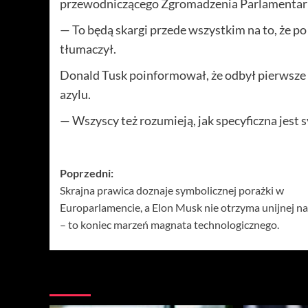
przewodniczącego Zgromadzenia Parlamentar
— To będą skargi przede wszystkim na to, że
tłumaczył.
Donald Tusk poinformował, że odbył pierwsze 
azylu.
— Wszyscy też rozumieją, jak specyficzna jest 
Zobacz
Poprzedni:
Skrajna prawica doznaje symbolicznej porażki w
wpisy
Europarlamencie, a Elon Musk nie otrzyma unijnej n
– to koniec marzeń magnata technologicznego.
Więcej