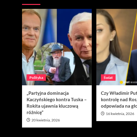
Polityka
Świat
„Partyjna dominacja
Czy Władimir Put
Kaczyńskiego kontra Tuska –
kontrolę nad Ros
Rokita ujawnia kluczową
odpowiada na gło
różnicę”
16 kwietnia, 2026
20 kwietnia, 2026