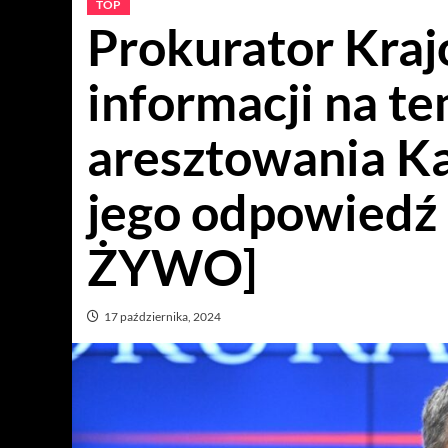
TOP
Prokurator Kraj
informacji na t
aresztowania K
jego odpowied
ŻYWO]
17 października, 2024