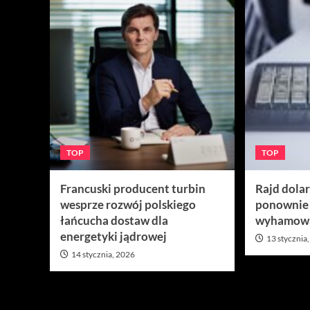
TOP
TOP
Francuski producent turbin
Rajd dola
wesprze rozwój polskiego
ponownie
łańcucha dostaw dla
wyhamow
energetyki jądrowej
13 stycznia
14 stycznia, 2026
Nie przegap