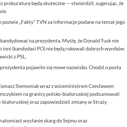
z prokuraturę będą skuteczne — stwierdził, sugerując, że
wie.
e pozwie „Fakty” TVN za informacje podane na temat jego
kandydować na prezydenta. Myślę, że Donald Tusk nie
bo inni (kandydaci PO) nie będą rokowali dobrych wyników
icki z PSL.
 prezydenta pojawiło się nowe nazwisko. Chodzi o posła
i Tomasz Siemoniak wraz z wiceministrem Czesławem
czykiem na granicy polsko-białoruskiej podsumowali
ko-białoruskiej oraz zapowiedzieli zmiany w Straży
atomiast wysłanie skarg do Sejmu oraz