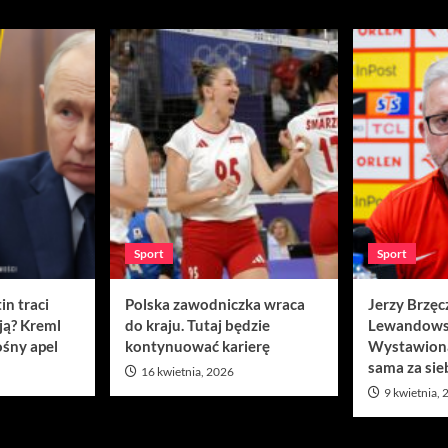
Sport
Sport
in traci
Polska zawodniczka wraca
Jerzy Brzęc
ją? Kreml
do kraju. Tutaj będzie
Lewandows
śny apel
kontynuować karierę
Wystawion
sama za sie
16 kwietnia, 2026
9 kwietnia,