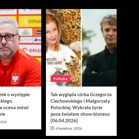
Polityka
zek o występie
Tak wygląda córka Grzegorza
kiego.
Ciechowskiego i Małgorzaty
a ocena mówi
Potockiej. Wybrała życie
bie
poza światem show-biznesu
[06.04.2026]
 2026
6 kwietnia, 2026