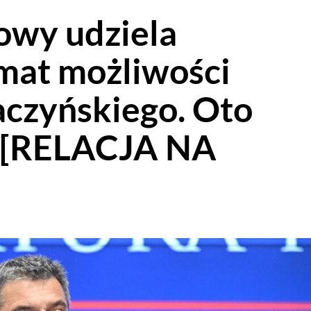
owy udziela
emat możliwości
aczyńskiego. Oto
ź [RELACJA NA