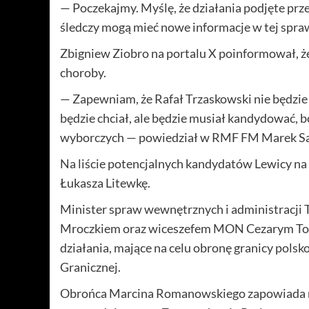
— Poczekajmy. Myślę, że działania podjęte prze
śledczy mogą mieć nowe informacje w tej spra
Zbigniew Ziobro na portalu X poinformował, ż
choroby.
— Zapewniam, że Rafał Trzaskowski nie będzie 
będzie chciał, ale będzie musiał kandydować, 
wyborczych — powiedział w RMF FM Marek Saw
Na liście potencjalnych kandydatów Lewicy na
Łukasza Litewkę.
Minister spraw wewnętrznych i administracj
Mroczkiem oraz wiceszefem MON Cezarym Tom
działania, mające na celu obronę granicy pols
Granicznej.
Obrońca Marcina Romanowskiego zapowiada n