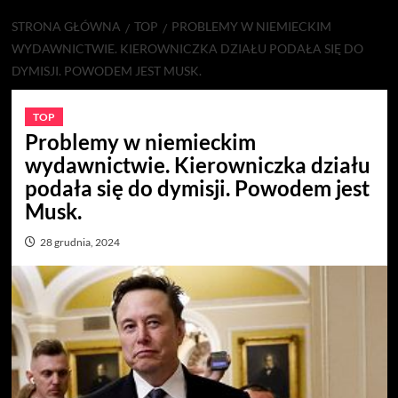
STRONA GŁÓWNA
TOP
PROBLEMY W NIEMIECKIM
WYDAWNICTWIE. KIEROWNICZKA DZIAŁU PODAŁA SIĘ DO
DYMISJI. POWODEM JEST MUSK.
TOP
Problemy w niemieckim
wydawnictwie. Kierowniczka działu
podała się do dymisji. Powodem jest
Musk.
28 grudnia, 2024