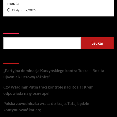
media
12 stycznia, 2026
Szukaj
Szukaj
Recent Posts
„Partyjna dominacja Kaczyńskiego kontra Tuska – Rokita
ujawnia kluczową różnicę”
Czy Władimir Putin traci kontrolę nad Rosją? Kreml
odpowiada na głośny apel
Polska zawodniczka wraca do kraju. Tutaj będzie
kontynuować karierę