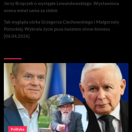
Jerzy Brzęczek o występie Lewandowskiego. Wystawiona
ocena mówi sama za siebie
Tak wygląda córka Grzegorza Ciechowskiego i Małgorzaty
Potockiej. Wybrała życie poza światem show-biznesu
[06.04.2026]
Nie przegap
Polityka