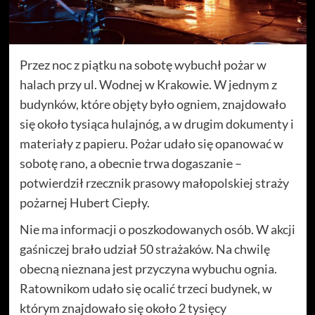
Przez noc z piątku na sobotę wybuchł pożar w
halach przy ul. Wodnej w Krakowie. W jednym z
budynków, które objęty było ogniem, znajdowało
się około tysiąca hulajnóg, a w drugim dokumenty i
materiały z papieru. Pożar udało się opanować w
sobotę rano, a obecnie trwa dogaszanie –
potwierdził rzecznik prasowy małopolskiej straży
pożarnej Hubert Ciepły.
Nie ma informacji o poszkodowanych osób. W akcji
gaśniczej brało udział 50 strażaków. Na chwilę
obecną nieznana jest przyczyna wybuchu ognia.
Ratownikom udało się ocalić trzeci budynek, w
którym znajdowało się około 2 tysięcy