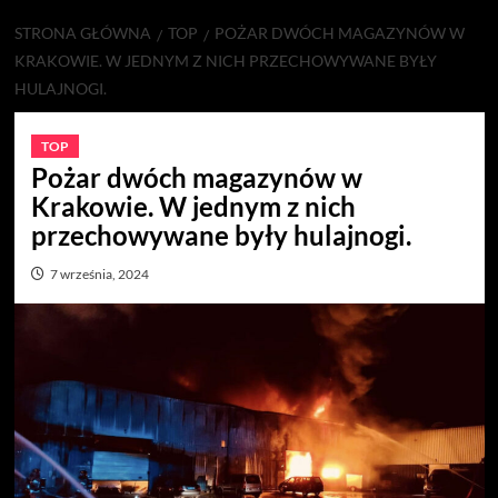
STRONA GŁÓWNA
TOP
POŻAR DWÓCH MAGAZYNÓW W
KRAKOWIE. W JEDNYM Z NICH PRZECHOWYWANE BYŁY
HULAJNOGI.
TOP
Pożar dwóch magazynów w
Krakowie. W jednym z nich
przechowywane były hulajnogi.
7 września, 2024