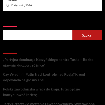
12 stycznia, 2026
Szukaj
Szukaj
Recent Posts
„Partyjna dominacja Kaczyńskiego kontra Tuska – Rokita
ujawnia kluczową różnicę”
Czy Władimir Putin traci kontrolę nad Rosją? Kreml
odpowiada na głośny apel
Polska zawodniczka wraca do kraju. Tutaj będzie
kontynuować karierę
Jerzy Brzęczek o występie Lewandowskiego. Wystawiona