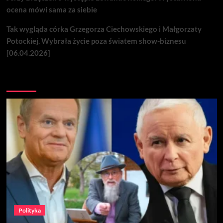
ocena mówi sama za siebie
Tak wygląda córka Grzegorza Ciechowskiego i Małgorzaty
Potockiej. Wybrała życie poza światem show-biznesu
[06.04.2026]
Nie przegap
Polityka