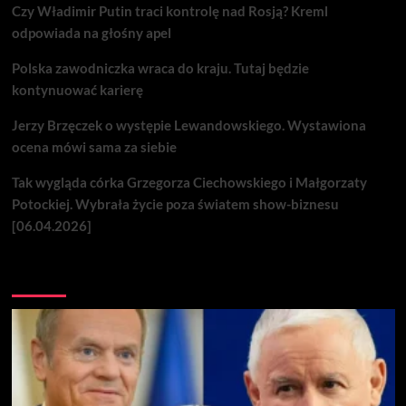
Czy Władimir Putin traci kontrolę nad Rosją? Kreml
odpowiada na głośny apel
Polska zawodniczka wraca do kraju. Tutaj będzie
kontynuować karierę
Jerzy Brzęczek o występie Lewandowskiego. Wystawiona
ocena mówi sama za siebie
Tak wygląda córka Grzegorza Ciechowskiego i Małgorzaty
Potockiej. Wybrała życie poza światem show-biznesu
[06.04.2026]
Nie przegap