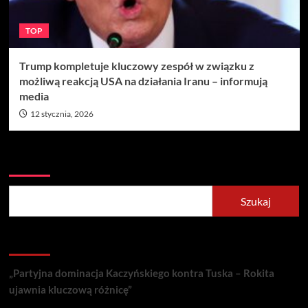
TOP
Trump kompletuje kluczowy zespół w związku z
możliwą reakcją USA na działania Iranu – informują
media
12 stycznia, 2026
Szukaj
Szukaj
Recent Posts
„Partyjna dominacja Kaczyńskiego kontra Tuska – Rokita
ujawnia kluczową różnicę”