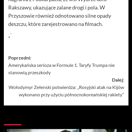
Rakszawy, ukazujące zalane drogi i pola. W
Przyszowie również odnotowano silne opady
deszczu, które zarejestrowano na filmach.
„`
Zobacz
Poprzedni:
Amerykańska serioza w Formule 1. Taryfy Trumpa nie
wpisy
stanowią przeszkody
Dalej:
Wołodymyr Zełenski potwierdza: „Rosyjski atak na Kijów
wykonano przy użyciu północnokoreańskiej rakiety”
Więcej