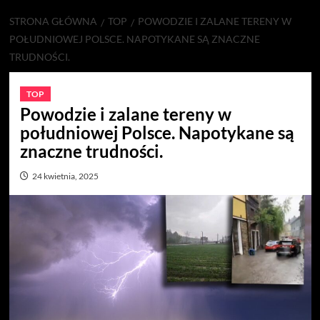
STRONA GŁÓWNA
TOP
POWODZIE I ZALANE TERENY W
POŁUDNIOWEJ POLSCE. NAPOTYKANE SĄ ZNACZNE
TRUDNOŚCI.
TOP
Powodzie i zalane tereny w
południowej Polsce. Napotykane są
znaczne trudności.
24 kwietnia, 2025