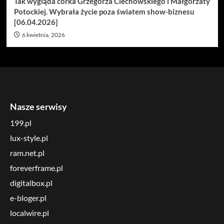
Tak wygląda córka Grzegorza Ciechowskiego i Małgorzaty
Potockiej. Wybrała życie poza światem show-biznesu
[06.04.2026]
6 kwietnia, 2026
Nasze serwisy
199.pl
lux-style.pl
ram.net.pl
foreverframe.pl
digitalbox.pl
e-bloger.pl
localwire.pl