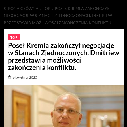
STRONA GŁÓWNA
TOP
POSEŁ KREMLA ZAKOŃCZYŁ
NEGOCJACJE W STANACH ZJEDNOCZONYCH. DMITRIEW
PRZEDSTAWIA MOŻLIWOŚCI ZAKOŃCZENIA KONFLIKTU.
TOP
Poseł Kremla zakończył negocjacje
w Stanach Zjednoczonych. Dmitriew
przedstawia możliwości
zakończenia konfliktu.
6 kwietnia, 2025