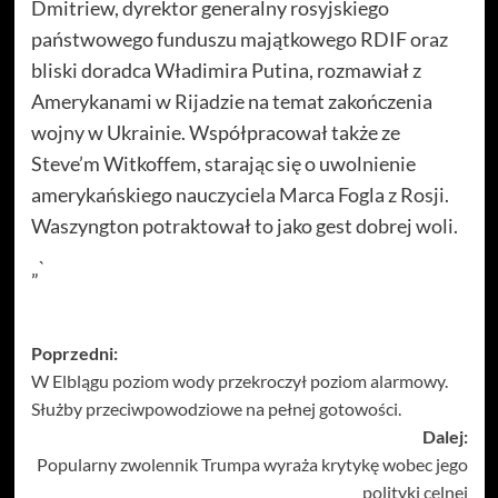
Dmitriew, dyrektor generalny rosyjskiego
państwowego funduszu majątkowego RDIF oraz
bliski doradca Władimira Putina, rozmawiał z
Amerykanami w Rijadzie na temat zakończenia
wojny w Ukrainie. Współpracował także ze
Steve’m Witkoffem, starając się o uwolnienie
amerykańskiego nauczyciela Marca Fogla z Rosji.
Waszyngton potraktował to jako gest dobrej woli.
„`
Zobacz
Poprzedni:
W Elblągu poziom wody przekroczył poziom alarmowy.
wpisy
Służby przeciwpowodziowe na pełnej gotowości.
Dalej:
Popularny zwolennik Trumpa wyraża krytykę wobec jego
polityki celnej