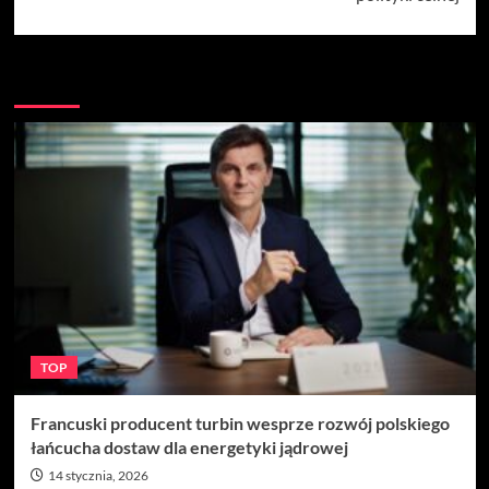
Więcej
TOP
Francuski producent turbin wesprze rozwój polskiego
łańcucha dostaw dla energetyki jądrowej
14 stycznia, 2026