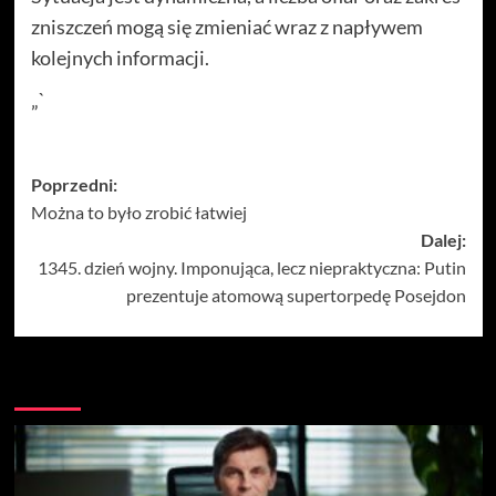
zniszczeń mogą się zmieniać wraz z napływem
kolejnych informacji.
„`
Zobacz
Poprzedni:
Można to było zrobić łatwiej
wpisy
Dalej:
1345. dzień wojny. Imponująca, lecz niepraktyczna: Putin
prezentuje atomową supertorpedę Posejdon
Więcej