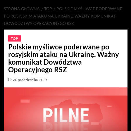
STRONA GŁÓWNA
TOP
POLSKIE MYŚLIWCE PODERWANE
PO ROSYJSKIM ATAKU NA UKRAINĘ. WAŻNY KOMUNIKAT
DOWÓDZTWA OPERACYJNEGO RSZ
TOP
Polskie myśliwce poderwane po
rosyjskim ataku na Ukrainę. Ważny
komunikat Dowództwa
Operacyjnego RSZ
30 października, 2025