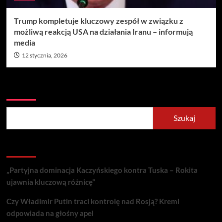
Trump kompletuje kluczowy zespół w związku z
możliwą reakcją USA na działania Iranu – informują
media
12 stycznia, 2026
Szukaj
Szukaj
Recent Posts
„Partyjna dominacja Kaczyńskiego kontra Tuska – Rokita
ujawnia kluczową różnicę”
Czy Władimir Putin traci kontrolę nad Rosją? Kreml
odpowiada na głośny apel