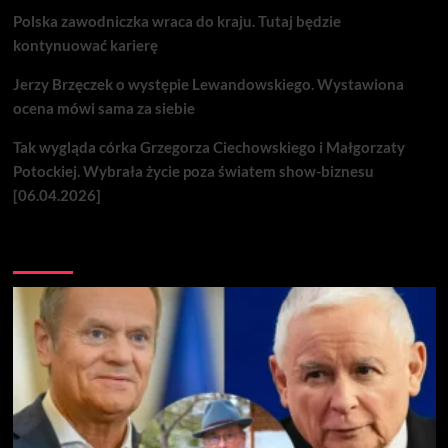
Polska zawodniczka wraca do kraju. Tutaj będzie
kontynuować karierę
Jerzy Brzęczek o występie Lewandowskiego. Wystawiona
ocena mówi sama za siebie
Tak wygląda córka Grzegorza Ciechowskiego i Małgorzaty
Potockiej. Wybrała życie poza światem show-biznesu
[06.04.2026]
Nie przegap