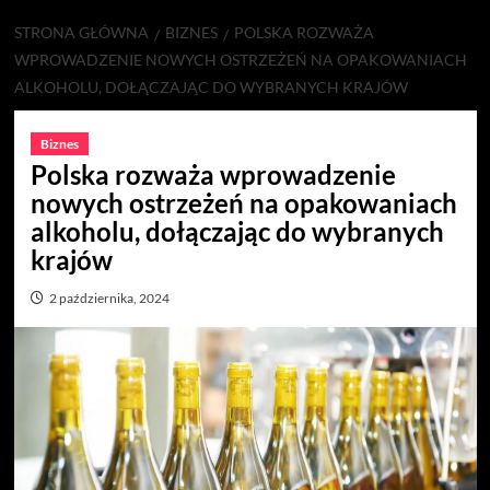
STRONA GŁÓWNA
BIZNES
POLSKA ROZWAŻA
WPROWADZENIE NOWYCH OSTRZEŻEŃ NA OPAKOWANIACH
ALKOHOLU, DOŁĄCZAJĄC DO WYBRANYCH KRAJÓW
Biznes
Polska rozważa wprowadzenie
nowych ostrzeżeń na opakowaniach
alkoholu, dołączając do wybranych
krajów
2 października, 2024