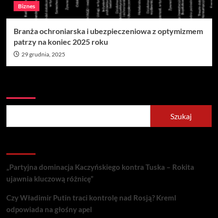
Biznes
Branża ochroniarska i ubezpieczeniowa z optymizmem
patrzy na koniec 2025 roku
29 grudnia, 2025
Szukaj
Szukaj
Recent Posts
„Partyjna dominacja Kaczyńskiego kontra Tuska – Rokita
ujawnia kluczową różnicę”
Czy Władimir Putin traci kontrolę nad Rosją? Kreml
odpowiada na głośny apel