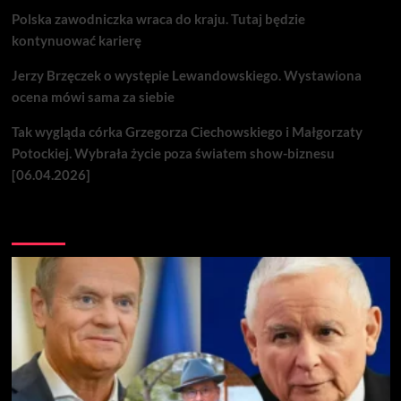
Polska zawodniczka wraca do kraju. Tutaj będzie
kontynuować karierę
Jerzy Brzęczek o występie Lewandowskiego. Wystawiona
ocena mówi sama za siebie
Tak wygląda córka Grzegorza Ciechowskiego i Małgorzaty
Potockiej. Wybrała życie poza światem show-biznesu
[06.04.2026]
Nie przegap