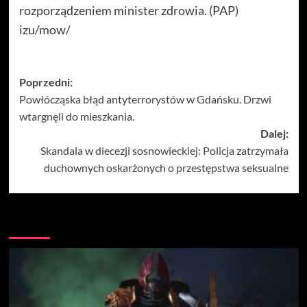
rozporządzeniem minister zdrowia. (PAP)
izu/mow/
Zobacz
Poprzedni:
Powłócząska błąd antyterrorystów w Gdańsku. Drzwi
wpisy
wtargnęli do mieszkania.
Dalej:
Skandala w diecezji sosnowieckiej: Policja zatrzymała
duchownych oskarżonych o przestępstwa seksualne
Więcej