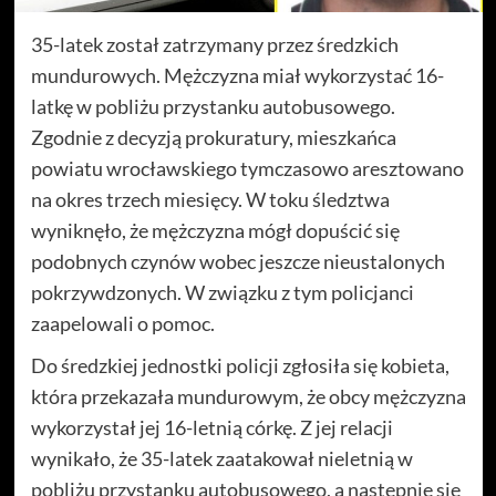
35-latek został zatrzymany przez średzkich
mundurowych. Mężczyzna miał wykorzystać 16-
latkę w pobliżu przystanku autobusowego.
Zgodnie z decyzją prokuratury, mieszkańca
powiatu wrocławskiego tymczasowo aresztowano
na okres trzech miesięcy. W toku śledztwa
wyniknęło, że mężczyzna mógł dopuścić się
podobnych czynów wobec jeszcze nieustalonych
pokrzywdzonych. W związku z tym policjanci
zaapelowali o pomoc.
Do średzkiej jednostki policji zgłosiła się kobieta,
która przekazała mundurowym, że obcy mężczyzna
wykorzystał jej 16-letnią córkę. Z jej relacji
wynikało, że 35-latek zaatakował nieletnią w
pobliżu przystanku autobusowego, a następnie się