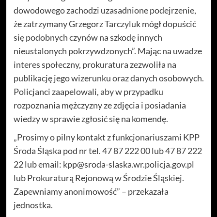
dowodowego zachodzi uzasadnione podejrzenie,
że zatrzymany Grzegorz Tarczyluk mógł dopuścić
się podobnych czynów na szkodę innych
nieustalonych pokrzywdzonych”. Mając na uwadze
interes społeczny, prokuratura zezwoliła na
publikację jego wizerunku oraz danych osobowych.
Policjanci zaapelowali, aby w przypadku
rozpoznania mężczyzny ze zdjęcia i posiadania
wiedzy w sprawie zgłosić się na komendę.
„Prosimy o pilny kontakt z funkcjonariuszami KPP
Środa Śląska pod nr tel. 47 87 222 00 lub 47 87 222
22 lub email:
kpp@sroda-slaska.wr.policja.gov.pl
lub Prokuraturą Rejonową w Środzie Śląskiej.
Zapewniamy anonimowość” – przekazała
jednostka.