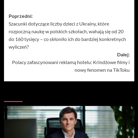
Zobacz
Poprzedni:
Szacunki dotyczące liczby dzieci z Ukrainy, które
wpisy
rozpoczną naukę w polskich szkołach, wahają się od 20
do 160 tysięcy – co skłoniło ich do bardziej konkretnych
wyliczeń?
Dalej:
Polacy zafascynowani reklamą hotelu: Krindżowe filmy i
nowy fenomen na TikToku
Więcej