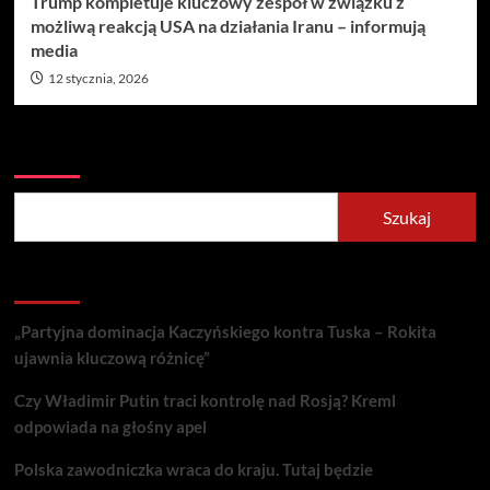
Trump kompletuje kluczowy zespół w związku z
możliwą reakcją USA na działania Iranu – informują
media
12 stycznia, 2026
Szukaj
Szukaj
Recent Posts
„Partyjna dominacja Kaczyńskiego kontra Tuska – Rokita
ujawnia kluczową różnicę”
Czy Władimir Putin traci kontrolę nad Rosją? Kreml
odpowiada na głośny apel
Polska zawodniczka wraca do kraju. Tutaj będzie