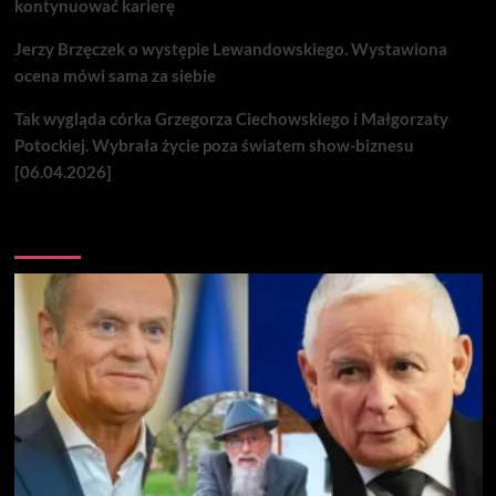
kontynuować karierę
Jerzy Brzęczek o występie Lewandowskiego. Wystawiona
ocena mówi sama za siebie
Tak wygląda córka Grzegorza Ciechowskiego i Małgorzaty
Potockiej. Wybrała życie poza światem show-biznesu
[06.04.2026]
Nie przegap