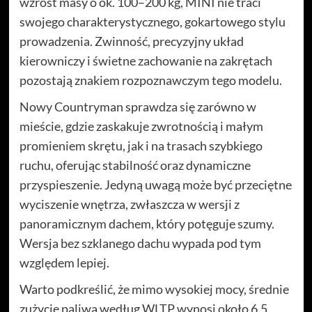
wzrost masy o ok. 100–200 kg, MINI nie traci
swojego charakterystycznego, gokartowego stylu
prowadzenia. Zwinność, precyzyjny układ
kierowniczy i świetne zachowanie na zakrętach
pozostają znakiem rozpoznawczym tego modelu.
Nowy Countryman sprawdza się zarówno w
mieście, gdzie zaskakuje zwrotnością i małym
promieniem skrętu, jak i na trasach szybkiego
ruchu, oferując stabilność oraz dynamiczne
przyspieszenie. Jedyną uwagą może być przeciętne
wyciszenie wnętrza, zwłaszcza w wersji z
panoramicznym dachem, który potęguje szumy.
Wersja bez szklanego dachu wypada pod tym
względem lepiej.
Warto podkreślić, że mimo wysokiej mocy, średnie
zużycie paliwa według WLTP wynosi około 6,5