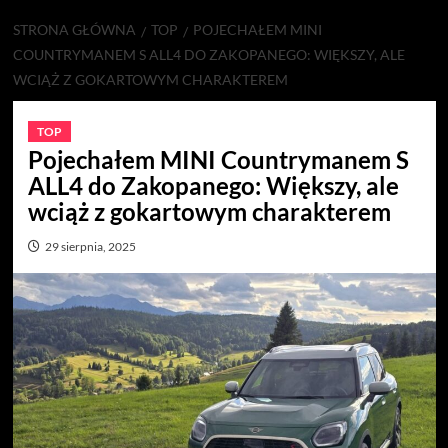
STRONA GŁÓWNA
TOP
POJECHAŁEM MINI
COUNTRYMANEM S ALL4 DO ZAKOPANEGO: WIĘKSZY, ALE
WCIĄŻ Z GOKARTOWYM CHARAKTEREM
TOP
Pojechałem MINI Countrymanem S
ALL4 do Zakopanego: Większy, ale
wciąż z gokartowym charakterem
29 sierpnia, 2025