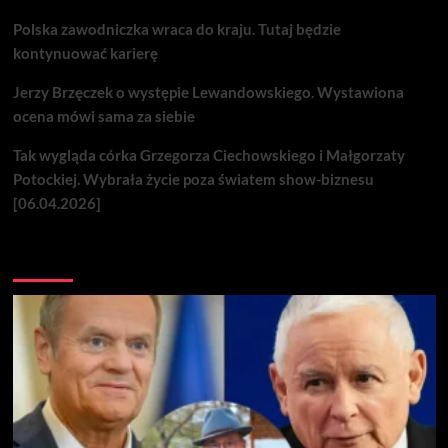
Polska zawodniczka wraca do kraju. Tutaj będzie
kontynuować karierę
Jerzy Brzęczek o występie Lewandowskiego. Wystawiona
ocena mówi sama za siebie
Tak wygląda córka Grzegorza Ciechowskiego i Małgorzaty
Potockiej. Wybrała życie poza światem show-biznesu
[06.04.2026]
Nie przegap