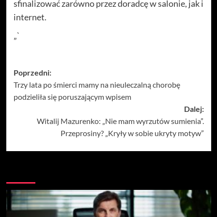
sfinalizować zarówno przez doradcę w salonie, jak i
internet.
„`
Zobacz
Poprzedni:
Trzy lata po śmierci mamy na nieuleczalną chorobę
wpisy
podzieliła się poruszającym wpisem
Dalej:
Witalij Mazurenko: „Nie mam wyrzutów sumienia”.
Przeprosiny? „Kryły w sobie ukryty motyw”
Więcej