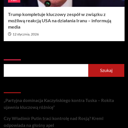
Trump kompletuje kluczowy zespół w związku z
możliwą reakcją USA na działania Iranu – informują
media
12 stycznia, 2026
Szukaj
Szukaj
Recent Posts
„Partyjna dominacja Kaczyńskiego kontra Tuska – Rokita
ujawnia kluczową różnicę”
Czy Władimir Putin traci kontrolę nad Rosją? Kreml
odpowiada na głośny apel