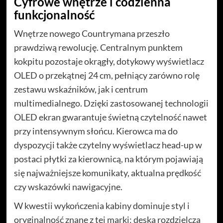
Cyfrowe wnętrze i codzienna
funkcjonalność
Wnętrze nowego Countrymana przeszło
prawdziwą rewolucję. Centralnym punktem
kokpitu pozostaje okrągły, dotykowy wyświetlacz
OLED o przekątnej 24 cm, pełniący zarówno rolę
zestawu wskaźników, jak i centrum
multimedialnego. Dzięki zastosowanej technologii
OLED ekran gwarantuje świetną czytelność nawet
przy intensywnym słońcu. Kierowca ma do
dyspozycji także czytelny wyświetlacz head-up w
postaci płytki za kierownicą, na którym pojawiają
się najważniejsze komunikaty, aktualna prędkość
czy wskazówki nawigacyjne.
W kwestii wykończenia kabiny dominuje styl i
oryginalność znane z tej marki: deska rozdzielcza