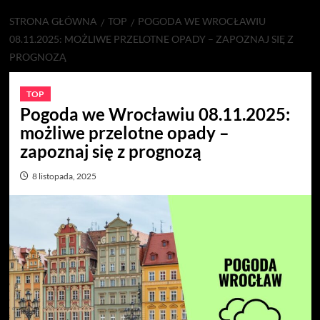
STRONA GŁÓWNA
TOP
POGODA WE WROCŁAWIU
08.11.2025: MOŻLIWE PRZELOTNE OPADY – ZAPOZNAJ SIĘ Z
PROGNOZĄ
TOP
Pogoda we Wrocławiu 08.11.2025:
możliwe przelotne opady –
zapoznaj się z prognozą
8 listopada, 2025