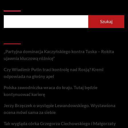
Szukaj
Szukaj
Recent Posts
„Partyjna dominacja Kaczyńskiego kontra Tuska – Rokita
ujawnia kluczową różnicę”
Czy Władimir Putin traci kontrolę nad Rosją? Kreml
odpowiada na głośny apel
Polska zawodniczka wraca do kraju. Tutaj będzie
kontynuować karierę
Jerzy Brzęczek o występie Lewandowskiego. Wystawiona
ocena mówi sama za siebie
Tak wygląda córka Grzegorza Ciechowskiego i Małgorzaty