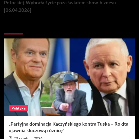
Potockiej. Wybrała życie poza światem show-biznesu
[06.04.2026]
Nie przegap
Polityka
„Partyjna dominacja Kaczyńskiego kontra Tuska – Rokita
ujawnia kluczową różnicę”
20 kwietnia, 2026