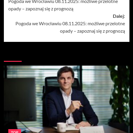
Pogoda we Wrocławiu 08.11.2025: możliwe przelotne
wpisy
opady – zapoznaj się z prognozą
Dalej:
Pogoda we Wrocławiu 08.11.2025: możliwe przelotne
opady – zapoznaj się z prognozą
Więcej
TOP