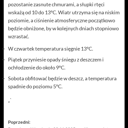
pozostanie zasnute chmurami, a słupki rtęci
wskażą od 10 do 13°C. Wiatr utrzyma się na niskim
poziomie, a ciśnienie atmosferyczne początkowo
będzie obniżone, by w kolejnych dniach stopniowo
wzrastać.
W czwartek temperatura sięgnie 13°C.
Piątek przyniesie opady śniegu z deszczem i
ochłodzenie do około 9°C.
Sobota obfitować będzie w deszcz, a temperatura
spadnie do poziomu 5°C.
„`
Zobacz
Poprzedni: