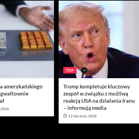
TOP
ra amerykańskiego
Trump kompletuje kluczowy
 gwałtownie
zespół w związku z możliwą
ał
reakcją USA na działania Iranu
– informują media
, 2026
12 stycznia, 2026