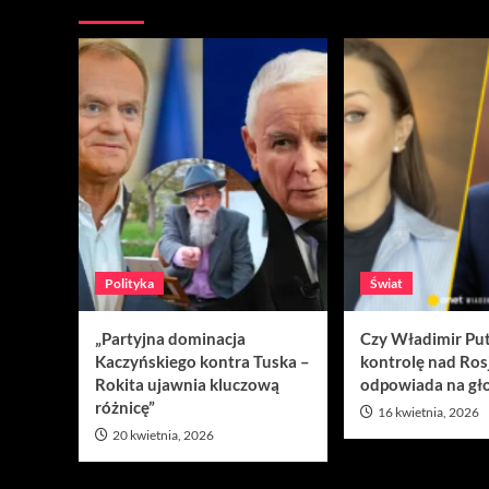
Nie przegap
Polityka
Świat
„Partyjna dominacja
Czy Władimir Put
Kaczyńskiego kontra Tuska –
kontrolę nad Ros
Rokita ujawnia kluczową
odpowiada na gło
różnicę”
16 kwietnia, 2026
20 kwietnia, 2026