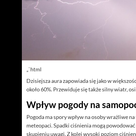
„`html
Dzisiejsza aura zapowiada się jako w większ
około 60%. Przewiduje się także silny wiatr, os
Wpływ pogody na samopoc
Pogoda ma spory wpływ na osoby wrażliwe na 
meteopaci. Spadki ciśnienia mogą powodować u
skupieniu uwagi. Z kolei wysoki poziom ciśni