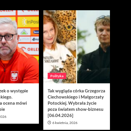
Polityka
zek o występie
Tak wygląda córka Grzegorza
kiego.
Ciechowskiego i Małgorzaty
a ocena mówi
Potockiej. Wybrała życie
bie
poza światem show-biznesu
[06.04.2026]
 2026
6 kwietnia, 2026