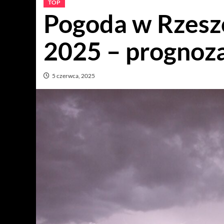
TOP
Pogoda w Rzesz
2025 – prognoza
5 czerwca, 2025