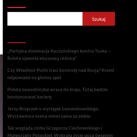
Szukaj
Szukaj
Recent Posts
„Partyjna dominacja Kaczyńskiego kontra Tuska –
Rokita ujawnia kluczową różnicę”
Czy Władimir Putin traci kontrolę nad Rosją? Kreml
odpowiada na głośny apel
Polska zawodniczka wraca do kraju. Tutaj będzie
kontynuować karierę
Jerzy Brzęczek o występie Lewandowskiego.
Wystawiona ocena mówi sama za siebie
Tak wygląda córka Grzegorza Ciechowskiego i
Małgorzaty Potockiej. Wybrała życie poza światem