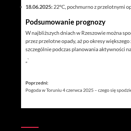
18.06.2025:
22°C, pochmurno z przelotnymi op
Podsumowanie prognozy
W najbliższych dniach w Rzeszowie można spod
przez przelotne opady, aż po okresy większeg
szczególnie podczas planowania aktywności n
„`
Zobacz
Poprzedni:
Pogoda w Toruniu 4 czerwca 2025 – czego się spodz
wpisy
Więcej