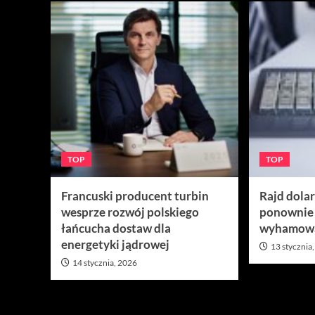
TOP
TOP
Francuski producent turbin
Rajd dola
wesprze rozwój polskiego
ponownie
łańcucha dostaw dla
wyhamow
energetyki jądrowej
13 stycznia
14 stycznia, 2026