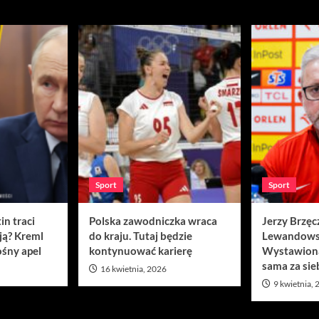
Sport
Sport
in traci
Polska zawodniczka wraca
Jerzy Brzęc
ją? Kreml
do kraju. Tutaj będzie
Lewandows
śny apel
kontynuować karierę
Wystawion
sama za sie
16 kwietnia, 2026
9 kwietnia,